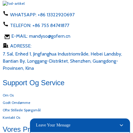
WHATSAPP:
+86 13322920697
TELEFON:
+86 755 84741877
E-MAIL:
mandyso@gofern.cn
ADRESSE:
7. Sal, Enhed 1, Jingfanghua Industriområde, Hebei Landsby,
Bantian By, Longgang-Distriktet, Shenzhen, Guangdong-
Provinsen, Kina
Support Og Service
Om Os
Godt Omdømme
Ofte Stillede Spørgsmål
Kontakt Os
Leave Your Message
Vores Produkter