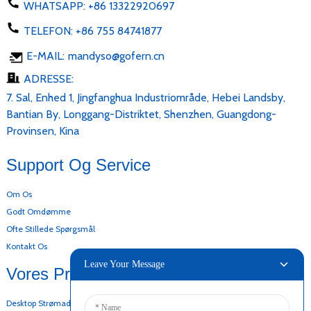
WHATSAPP:
+86 13322920697
TELEFON:
+86 755 84741877
E-MAIL:
mandyso@gofern.cn
ADRESSE:
7. Sal, Enhed 1, Jingfanghua Industriområde, Hebei Landsby,
Bantian By, Longgang-Distriktet, Shenzhen, Guangdong-
Provinsen, Kina
Support Og Service
Om Os
Godt Omdømme
Ofte Stillede Spørgsmål
Kontakt Os
Leave Your Message
Vores Produkter
Desktop Strømadapter