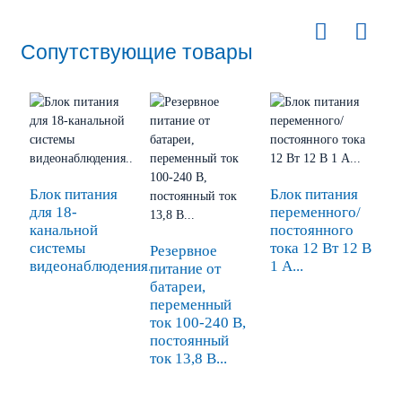
Сопутствующие товары
Блок питания
Блок питания
для 18-
переменного/
канальной
постоянного
системы
тока 12 Вт 12 В
Резервное
П
видеонаблюдения...
1 А...
питание от
п
батареи,
п
переменный
т
ток 100-240 В,
о
постоянный
к
ток 13,8 В...
и