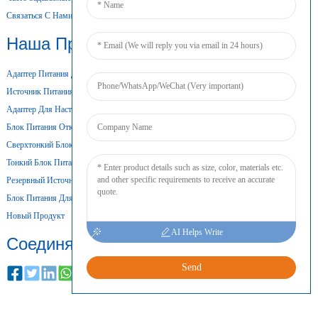
Связаться С Нами
Наша Продукция
Адаптер Питания Для Настольного Компьютера
Источник Питания Переменного/постоянного Тока
Адаптер Для Настенного Крепления
Блок Питания Открытого Типа
Сверхтонкий Блок Питания
Тонкий Блок Питания
Резервный Источник Питания От Батареи
Блок Питания Для DIN-Рейки
Новый Продукт
AI Helps Write
Соединять
Send