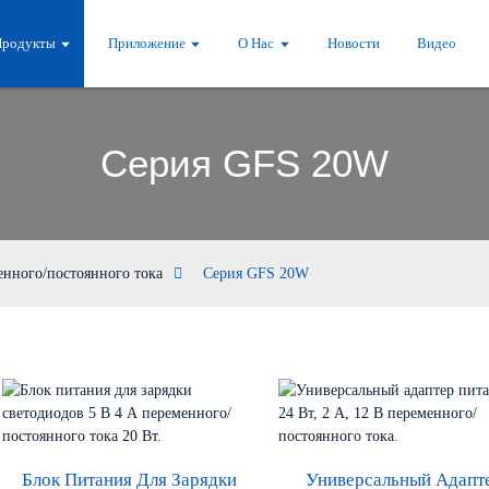
Продукты
Приложение
О Нас
Новости
Видео
Серия GFS 20W
нного/постоянного тока
Серия GFS 20W
Блок Питания Для Зарядки
Универсальный Адапт