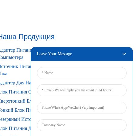
Наша Продукция
даптер Питания Для Настольного
Leave Your Message
Компьютера
Источник Питания Переменного/постоянного
ока
даптер Для Настенного Крепления
лок Питания Открытого Типа
Сверхтонкий Блок Питания
Тонкий Блок Питания
езервный Источник Питания От Батареи
лок Питания Для DIN-Рейки