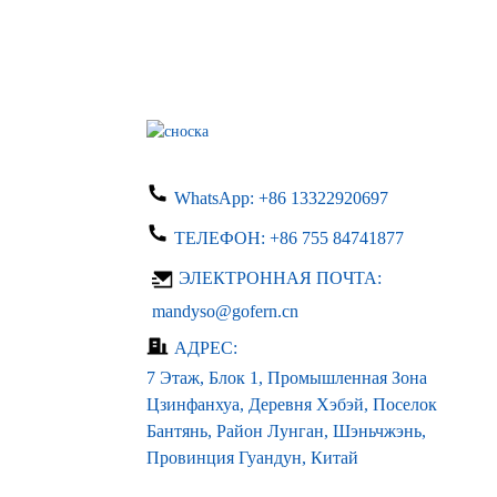
платы переменного тока
1...
Зарядное устройство
переменного тока 100-240
В, вход постоянного тока
24 В...
Блок питания для печатной
платы LED LCD 24 В 0,5 А
WhatsApp:
+86 13322920697
постоянного тока ...
ТЕЛЕФОН:
+86 755 84741877
Специально разработанный
драйвер светодиодов
ЭЛЕКТРОННАЯ ПОЧТА:
открытого типа
переменного тока 1...
mandyso@gofern.cn
АДРЕС:
7 Этаж, Блок 1, Промышленная Зона
Цзинфанхуа, Деревня Хэбэй, Поселок
Бантянь, Район Лунган, Шэньчжэнь,
Провинция Гуандун, Китай