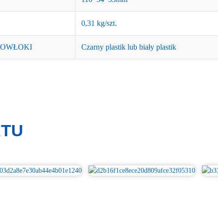
0,31 kg/szt.
POWŁOKI
Czarny plastik lub biały plastik
KTU