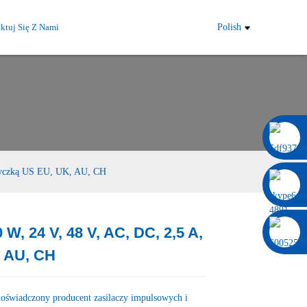
ktuj Się Z Nami
Polish
0086 13322920697
wtyczką US EU, UK, AU, CH
, 24 V, 48 V, AC, DC, 2,5 A,
Load
Load
, AU, CH
 doświadczony producent zasilaczy impulsowych i