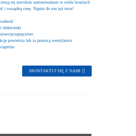
ieszą się szerokim zastosowaniem w wielu branżach
ć i rozsądną cenę. Napisz do nas już teraz!
awodność
 elektroniki
eniowe/przepięciowe
cję powietrza lub za pomocą wentylatora
ciążeniu
SKONTAKTUJ SIĘ Z NAMI