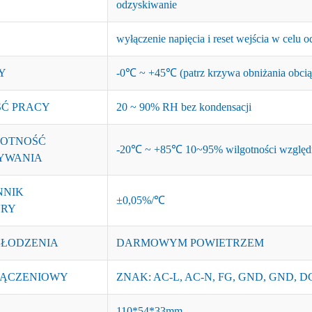
odzyskiwanie
wyłączenie napięcia i reset wejścia w celu 
Y
-0℃ ~ +45℃ (patrz krzywa obniżania obcią
Ć PRACY
20 ~ 90% RH bez kondensacji
GOTNOŚĆ
-20℃ ~ +85℃ 10~95% wilgotności względ
YWANIA
NNIK
±0,05%/℃
URY
ŁODZENIA
DARMOWYM POWIETRZEM
ŁĄCZENIOWY
ZNAK: AC-L, AC-N, FG, GND, GND, D
110*54*33mm