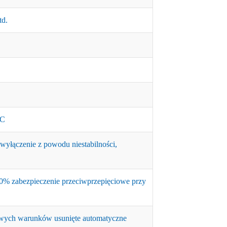
td.
AC
łączenie z powodu niestabilności,
 zabezpieczenie przeciwprzepięciowe przy
łowych warunków usunięte automatyczne