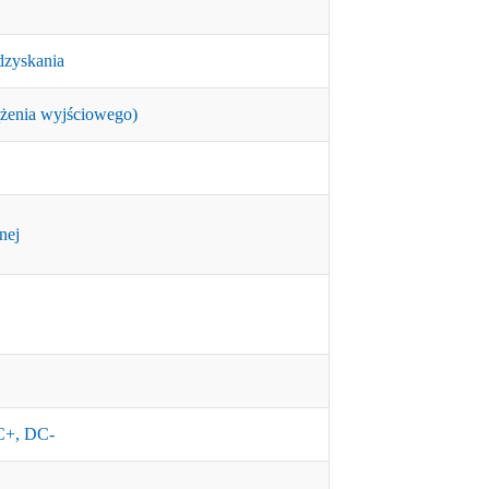
odzyskania
żenia wyjściowego)
nej
C+, DC-