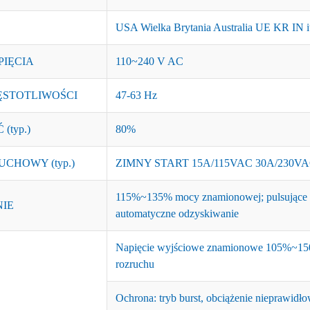
USA Wielka Brytania Australia UE KR IN i
PIĘCIA
110~240 V AC
ĘSTOTLIWOŚCI
47-63 Hz
(typ.)
80%
CHOWY (typ.)
ZIMNY START 15A/115VAC 30A/230V
115%~135% mocy znamionowej; pulsujące wy
NIE
automatyczne odzyskiwanie
Napięcie wyjściowe znamionowe 105%~150%
rozruchu
Ochrona: tryb burst, obciążenie nieprawid