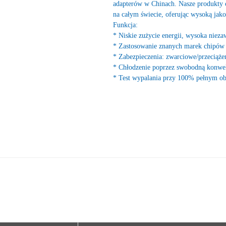
adapterów w Chinach. Nasze produkty c
na całym świecie, oferując wysoką jakoś
Funkcja:
* Niskie zużycie energii, wysoka niez
* Zastosowanie znanych marek chipów i
* Zabezpieczenia: zwarciowe/przeciąż
* Chłodzenie poprzez swobodną konwek
* Test wypalania przy 100% pełnym ob