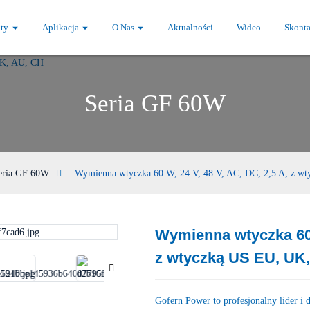
ty
Aplikacja
O Nas
Aktualności
Wideo
Skonta
Seria GF 60W
eria GF 60W
Wymienna wtyczka 60 W, 24 V, 48 V, AC, DC, 2,5 A, z 
Wymienna wtyczka 60 W
Loading...
Loading...
z wtyczką US EU, UK
Gofern Power to profesjonalny lider i