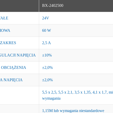
BX-2402500
TAŁE
24V
IOWA
60 W
 ZAKRES
2,5 A
ULACJI NAPIĘCIA
±10%
 OBCIĄŻENIA
±2,0%
A NAPIĘCIA
±2,0%
5,5 x 2,5, 5,5 x 2,1, 3,5 x 1,35, 4,1 x 1,7,
wymagania
1,15M lub wymagania niestandardowe