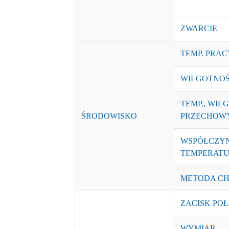
ZWARCIE
TEMP. PRAC
WILGOTNOŚ
TEMP., WIL
ŚRODOWISKO
PRZECHOW
WSPÓŁCZY
TEMPERAT
METODA CH
ZACISK PO
WYMIAR