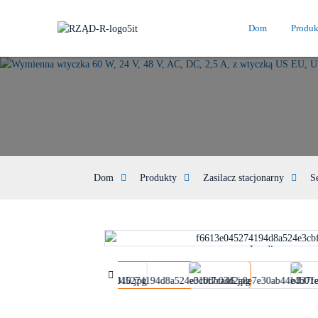
Dom
Produk
Dom
Produkty
Zasilacz stacjonarny
S
Loading...
Loading...