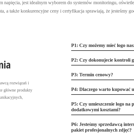
om napięcia, jest idealnym wyborem do systemów monitoringu, oświetle
ta, a także konkurencyjne ceny i certyfikacja sprawiają, że jesteśmy
P1: Czy możemy mieć logo nas
P2: Czy dokonujecie kontroli
nia
P3: Termin cenowy?
tawcą rozwiązań i
P4: Dlaczego warto kupować u
ze główne produkty
munikacyjnych,
P5: Czy umieszczenie logo na p
dodatkowymi kosztami?
P6: Jesteśmy sprzedawcą inte
pakiet profesjonalnych zdjęć?