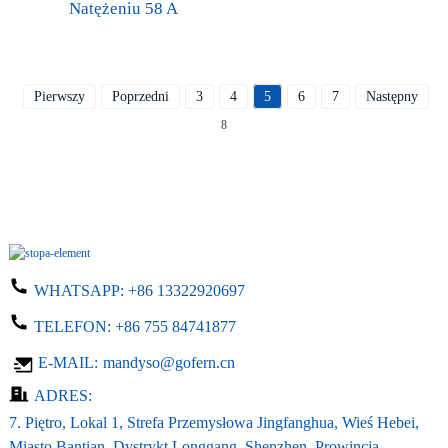
Natężeniu 58 A
Pierwszy
Poprzedni
3
4
5
6
7
Następny
8
WHATSAPP:
+86 13322920697
TELEFON:
+86 755 84741877
E-MAIL:
mandyso@gofern.cn
ADRES:
7. Piętro, Lokal 1, Strefa Przemysłowa Jingfanghua, Wieś Hebei,
Miasto Bantian, Dystrykt Longgang, Shenzhen, Prowincja