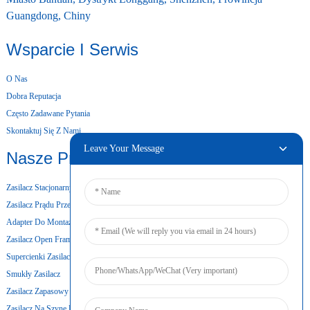
Guangdong, Chiny
Wsparcie I Serwis
O Nas
Dobra Reputacja
Często Zadawane Pytania
Skontaktuj Się Z Nami
Leave Your Message
Nasze Produkty
Zasilacz Stacjonarny
Zasilacz Prądu Przemiennego I Stałego
Adapter Do Montażu Ściennego
Zasilacz Open Frame
Supercienki Zasilacz
Smukły Zasilacz
Zasilacz Zapasowy Z Baterią
Zasilacz Na Szynę DIN