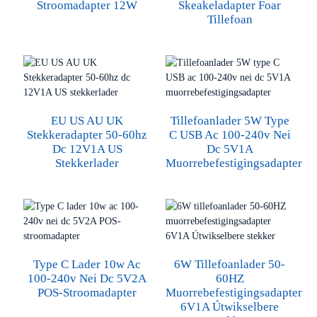
Stroomadapter 12W
Skeakeladapter Foar
Tillefoan
EU US AU UK
Tillefoanlader 5W Type
Stekkeradapter 50-60hz
C USB Ac 100-240v Nei
Dc 12V1A US
Dc 5V1A
Stekkerlader
Muorrebefestigingsadapter
Type C Lader 10w Ac
6W Tillefoanlader 50-
100-240v Nei Dc 5V2A
60HZ
POS-Stroomadapter
Muorrebefestigingsadapter
6V1A Útwikselbere