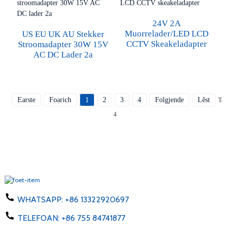
24V 2A
Muorrelader/LED LCD
US EU UK AU Stekker
CCTV Skeakeladapter
Stroomadapter 30W 15V
AC DC Lader 2a
Earste
Foarich
1
2
3
4
Folgjende
Lêst
Tota
4
WHATSAPP:
+86 13322920697
TELEFOAN:
+86 755 84741877