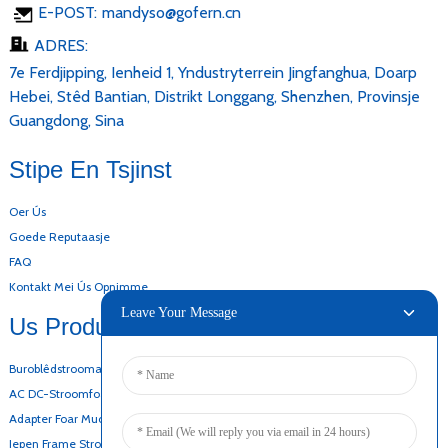
E-POST:
mandyso@gofern.cn
ADRES:
7e Ferdjipping, Ienheid 1, Yndustryterrein Jingfanghua, Doarp
Hebei, Stêd Bantian, Distrikt Longgang, Shenzhen, Provinsje
Guangdong, Sina
Stipe En Tsjinst
Oer Ús
Goede Reputaasje
FAQ
Kontakt Mei Ús Opnimme
Leave Your Message
Us Produkten
Buroblêdstroomadapter
AC DC-Stroomfoarsjenning
Adapter Foar Muorrebefestiging
Iepen Frame Stroomfoarsjenning