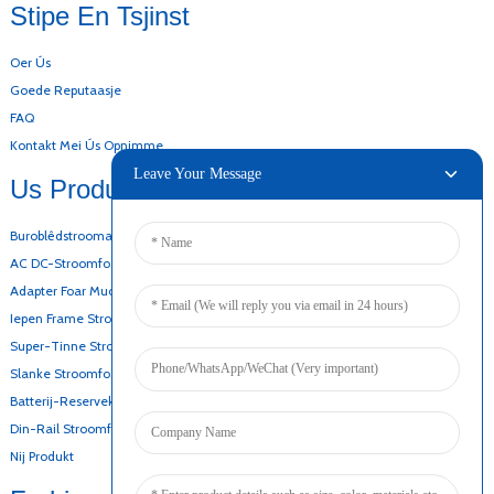
Stipe En Tsjinst
Oer Ús
Goede Reputaasje
FAQ
Kontakt Mei Ús Opnimme
Leave Your Message
Us Produkten
Buroblêdstroomadapter
AC DC-Stroomfoarsjenning
Adapter Foar Muorrebefestiging
Iepen Frame Stroomfoarsjenning
Super-Tinne Stroomfoarsjenning
Slanke Stroomfoarsjenning
Batterij-Reservekopy-Stroomfoarsjenning
Din-Rail Stroomfoarsjenning
Nij Produkt