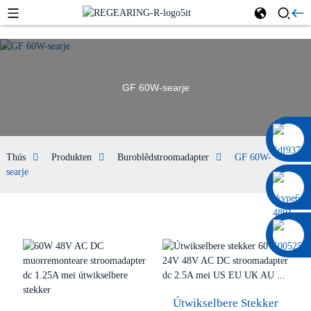
GF 60W-searje
0086 13322920697
Thús
Produkten
Buroblêdstroomadapter
GF 60W-
searje
Útwikselbere Stekker