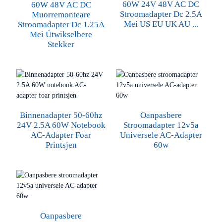
60W 24V 48V AC DC
60W 48V AC DC
Stroomadapter Dc 2.5A
Muorremonteare
Mei US EU UK AU ...
Stroomadapter Dc 1.25A
Mei Útwikselbere
Stekker
Binnenadapter 50-60hz
Oanpasbere
24V 2.5A 60W Notebook
Stroomadapter 12v5a
AC-Adapter Foar
Universele AC-Adapter
Printsjen
60w
Oanpasbere