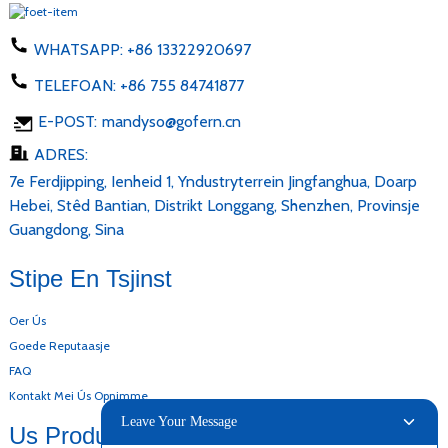
WHATSAPP:
+86 13322920697
TELEFOAN:
+86 755 84741877
E-POST:
mandyso@gofern.cn
ADRES:
7e Ferdjipping, Ienheid 1, Yndustryterrein Jingfanghua, Doarp
Hebei, Stêd Bantian, Distrikt Longgang, Shenzhen, Provinsje
Guangdong, Sina
Stipe En Tsjinst
Oer Ús
Goede Reputaasje
FAQ
Kontakt Mei Ús Opnimme
Leave Your Message
Us Produkten