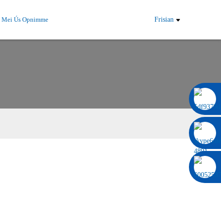
t Mei Ús Opnimme
Frisian
0086 13322920697