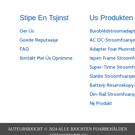
Stipe En Tsjinst
Us Produkten
Oer Ús
Buroblêdstroomadapt
Goede Reputaasje
AC DC-Stroomfoarsje
FAQ
Adapter Foar Muorreb
Kontakt Mei Ús Opnimme
Iepen Frame Stroomf
Super-Tinne Stroomfo
Slanke Stroomfoarsje
Batterij-Reservekopy
Din-Rail Stroomfoars
Nij Produkt
AUTEURSRJOCHT © 2024 ALLE RJOCHTEN FOARBEHÂLDEN