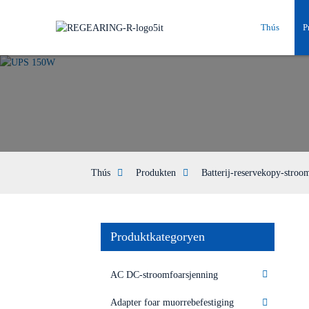
Thús
P
Thús
Produkten
Batterij-reservekopy-stroo
Produktkategoryen
AC DC-stroomfoarsjenning
Adapter foar muorrebefestiging