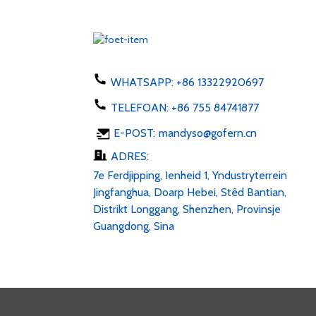
EU US AU UK
Stekkeradapter 50-60hz dc
1...
Tillefoanlader 5W type C
USB ac 100-24...
WHATSAPP:
+86 13322920697
TELEFOAN:
+86 755 84741877
LED-strip 6v 12v 24v AC
E-POST:
mandyso@gofern.cn
100-240V DC 1...
ADRES:
7e Ferdjipping, Ienheid 1, Yndustryterrein
Jingfanghua, Doarp Hebei, Stêd Bantian,
Distrikt Longgang, Shenzhen, Provinsje
Guangdong, Sina