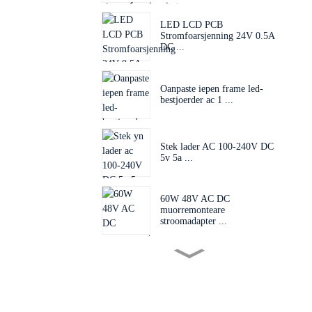
LED LCD PCB
Stromfoarsjenning 24V 0.5A
DC ...
Oanpaste iepen frame led-
bestjoerder ac 1 ...
Stek lader AC 100-240V DC
5v 5a ...
60W 48V AC DC
muorremonteare
stroomadapter ...
Útwikselbere stekker 60W
24V 48V AC D...