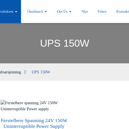
rodukten
Oanfraach
Oer Ús
Nijs
Fideo
Kontak
UPS 150W
mfoarsjenning
UPS 150W
Ferstelbere Spanning 24V 150W
Uninterruptible Power Supply