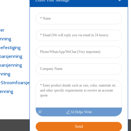
Leave Your Message
Ferbine
er
nning
efestiging
oarsjenning
arsjenning
nning
-Stroomfoarsjenning
jenning
AI Helps Write
Send