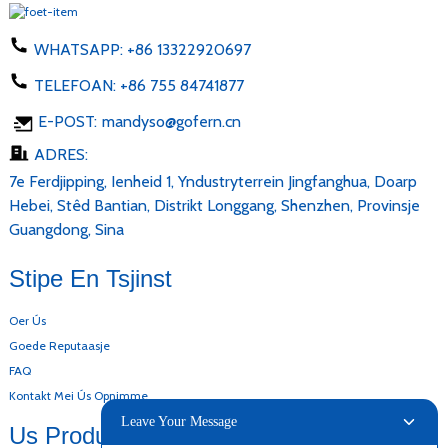
WHATSAPP:
+86 13322920697
TELEFOAN:
+86 755 84741877
E-POST:
mandyso@gofern.cn
ADRES:
7e Ferdjipping, Ienheid 1, Yndustryterrein Jingfanghua, Doarp
Hebei, Stêd Bantian, Distrikt Longgang, Shenzhen, Provinsje
Guangdong, Sina
Stipe En Tsjinst
Oer Ús
Goede Reputaasje
FAQ
Kontakt Mei Ús Opnimme
Leave Your Message
Us Produkten