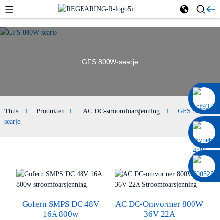
GFS 800W-searje
0086 13322920697
Thús
Produkten
AC DC-stroomfoarsjenning
GFS 800W-
searje
Gofern SMPS DC 48V
AC DC-Omvormer 800W
16A 800w
36V 22A