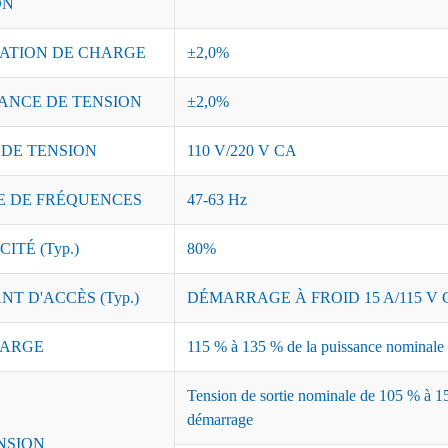
ON
ATION DE CHARGE
±2,0%
ANCE DE TENSION
±2,0%
 DE TENSION
110 V/220 V CA
 DE FRÉQUENCES
47-63 Hz
ITÉ (Typ.)
80%
T D'ACCÈS (Typ.)
DÉMARRAGE À FROID 15 A/115 V C
ARGE
115 % à 135 % de la puissance nominale ;
Tension de sortie nominale de 105 % à 15
démarrage
NSION