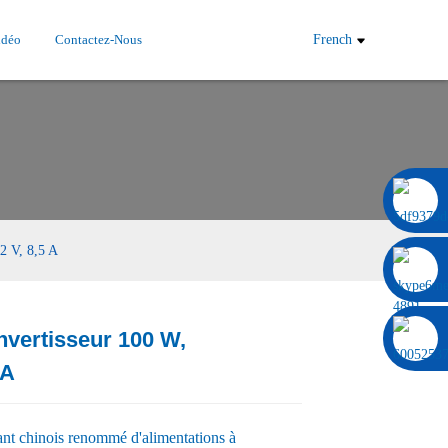
idéo
Contactez-Nous
French
0086 13322920697
12 V, 8,5 A
onvertisseur 100 W,
Load
Load
 A
nt chinois renommé d'alimentations à