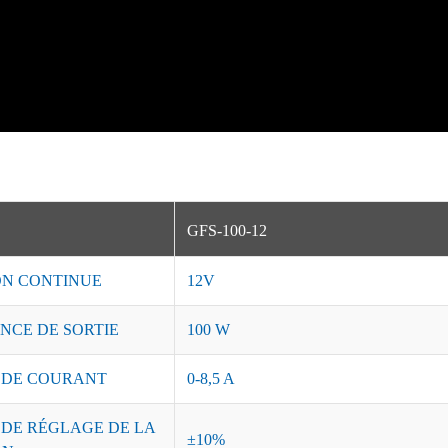
GFS-100-12
ON CONTINUE
12V
NCE DE SORTIE
100 W
 DE COURANT
0-8,5 A
 DE RÉGLAGE DE LA
±10%