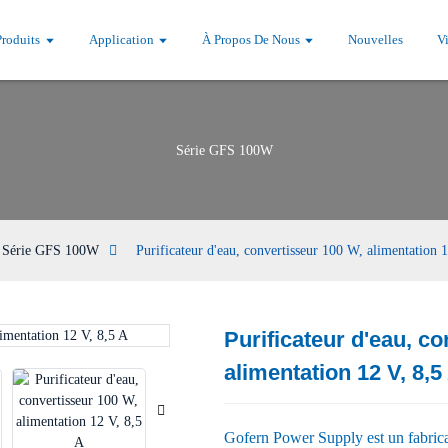
Produits
Application
À Propos De Nous
Nouvelles
V
Série GFS 100W
Série GFS 100W
Purificateur d'eau, convertisseur 100 W, alimentation 
Purificateur d'eau, c
Loading...
Loading...
alimentation 12 V, 8,5
Gofern Power Supply est un fabrica