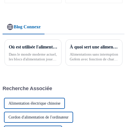
DC 12 V 20 A 6
canaux, 9 canaux, 18
canaux
Blog Connexe
Où est utilisée l'alimentation électrique ?
À quoi sert une alimentation sans interruption ?
Dans le monde moderne actuel,
Alimentations sans interruption
les blocs d'alimentation jouent
Gofern avec fonction de charge
un rôle essentiel dans de
de secours. L'alimentation sans
nombreuses applications et
interruption, communément
secteurs d'activité. Des
appelée UPS (13,8 V/27,6 V/50
commandes d'automatisation
V...), est un produit clé pour
industrielle aux équipements
assurer l'alimentation
Recherche Associée
médicaux, en passant par les
électrique continue...
alimentations…
Alimentation électrique chinoise
Cordon d'alimentation de l'ordinateur