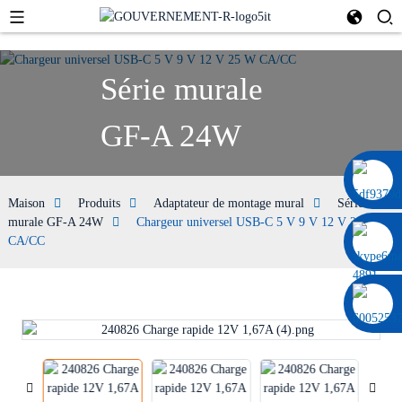
Série murale
GF-A 24W
0086 13322920697
Maison
Produits
Adaptateur de montage mural
Série
murale GF-A 24W
Chargeur universel USB-C 5 V 9 V 12 V 25 W
CA/CC