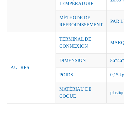
TEMPÉRATURE
MÉTHODE DE
PAR L'AI
REFROIDISSEMENT
TERMINAL DE
MARQUE :
CONNEXION
DIMENSION
86*46*27
AUTRES
POIDS
0,15 kg/pi
MATÉRIAU DE
plastique n
COQUE