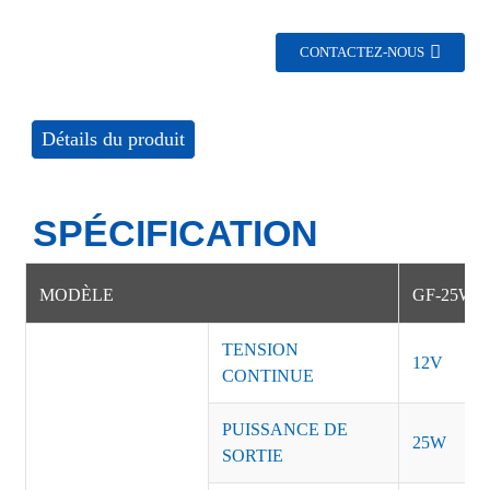
CONTACTEZ-NOUS
Détails du produit
SPÉCIFICATION
MODÈLE
GF-25W-
TENSION
12V
CONTINUE
PUISSANCE DE
25W
SORTIE