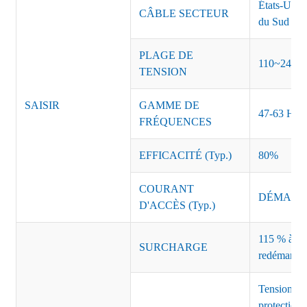
États-Unis
CÂBLE SECTEUR
du Sud Inde
PLAGE DE
110~240 
TENSION
SAISIR
GAMME DE
47-63 Hz
FRÉQUENCES
EFFICACITÉ (Typ.)
80%
COURANT
DÉMARRAG
D'ACCÈS (Typ.)
115 % à 135
SURCHARGE
redémarrag
Tension de
protection 