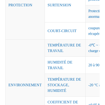
PROTECTION
SURTENSION
Protection 
anormales 
coupure de 
COURT-CIRCUIT
récupérati
TEMPÉRATURE DE
-0℃ ~ +45℃
TRAVAIL
charge de s
HUMIDITÉ DE
20 à 90 % d
TRAVAIL
TEMPÉRATURE DE
ENVIRONNEMENT
STOCKAGE,
-20 °C à +8
HUMIDITÉ
COEFFICIENT DE
±0,05 %/°