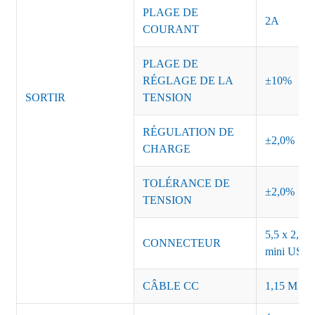
PLAGE DE
2A
COURANT
PLAGE DE
RÉGLAGE DE LA
±10%
SORTIR
TENSION
RÉGULATION DE
±2,0%
CHARGE
TOLÉRANCE DE
±2,0%
TENSION
5,5 x 2,5, 
CONNECTEUR
mini USB o
CÂBLE CC
1,15 M ou 