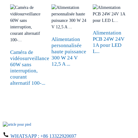
Alimentation
A
PCB 24W 24V
d
Alimentation
1A pour LED
W
personnalisée
L...
haute puissance
Caméra de
300 W 24 V
vidéosurveillance
12,5 A ...
60W sans
interruption,
courant
alternatif 100-...
WHATSAPP :
+86 13322920697