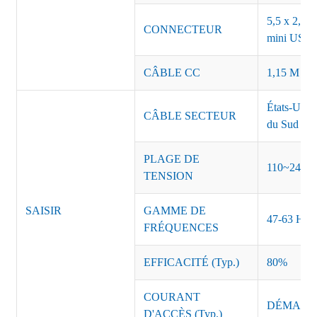
5,5 x 2,5, 
CONNECTEUR
mini USB o
CÂBLE CC
1,15 M ou 
États-Unis
CÂBLE SECTEUR
du Sud Inde
PLAGE DE
110~240 
TENSION
SAISIR
GAMME DE
47-63 Hz
FRÉQUENCES
EFFICACITÉ (Typ.)
80%
COURANT
DÉMARRAG
D'ACCÈS (Typ.)