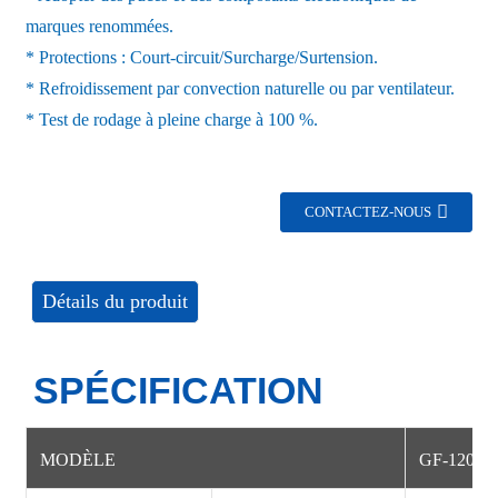
marques renommées.
* Protections : Court-circuit/Surcharge/Surtension.
* Refroidissement par convection naturelle ou par ventilateur.
* Test de rodage à pleine charge à 100 %.
CONTACTEZ-NOUS
Détails du produit
SPÉCIFICATION
MODÈLE
GF-12022