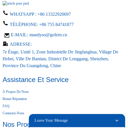
WHATSAPP :
+86 13322920697
TÉLÉPHONE:
+86 755 84741877
E-MAIL:
mandyso@gofern.cn
ADRESSE:
7e Étage, Unité 1, Zone Industrielle De Jingfanghua, Village De
Hebei, Ville De Bantian, District De Longgang, Shenzhen,
Province Du Guangdong, Chine
Assistance Et Service
À Propos De Nous
Bonne Réputation
FAQ
Contactez-Nous
Leave Your Message
Nos Produits