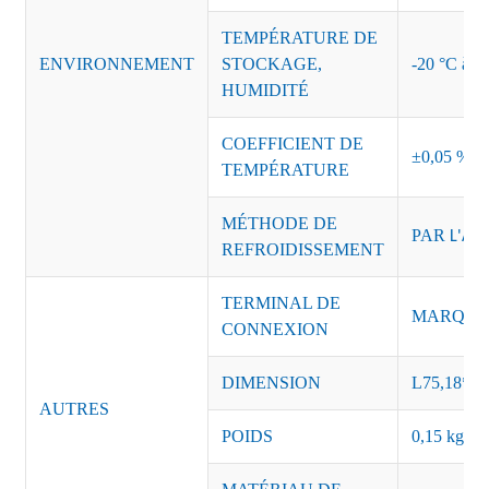
TEMPÉRATURE DE
ENVIRONNEMENT
STOCKAGE,
-20 °C à +8
HUMIDITÉ
COEFFICIENT DE
±0,05 %/°
TEMPÉRATURE
MÉTHODE DE
PAR
L'AIR
REFROIDISSEMENT
TERMINAL DE
MARQUE :
CONNEXION
DIMENSION
L75,18*l4
AUTRES
POIDS
0,15 kg/pi