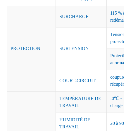
115 % à 135
SURCHARGE
redémarrag
Tension de
protection 
PROTECTION
SURTENSION
Protection 
anormales 
coupure de 
COURT-CIRCUIT
récupérati
TEMPÉRATURE DE
-0℃ ~ +45℃
TRAVAIL
charge de s
HUMIDITÉ DE
20 à 90 % d
TRAVAIL