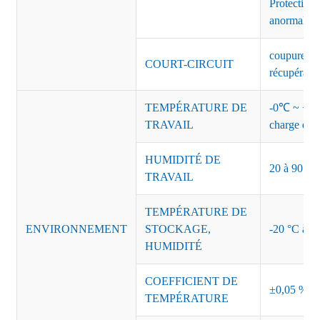
Protection 
anormales 
coupure de 
COURT-CIRCUIT
récupérati
TEMPÉRATURE DE
-0℃ ~ +45℃
TRAVAIL
charge de s
HUMIDITÉ DE
20 à 90 % d
TRAVAIL
TEMPÉRATURE DE
ENVIRONNEMENT
STOCKAGE,
-20 °C à +8
HUMIDITÉ
COEFFICIENT DE
±0,05 %/°
TEMPÉRATURE