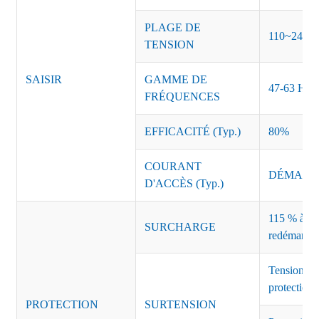
PLAGE DE
110~240 
TENSION
SAISIR
GAMME DE
47-63 Hz
FRÉQUENCES
EFFICACITÉ (Typ.)
80%
COURANT
DÉMARRAG
D'ACCÈS (Typ.)
115 % à 135
SURCHARGE
redémarrag
Tension de
protection 
PROTECTION
SURTENSION