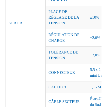
PLAGE DE
RÉGLAGE DE LA
±10%
SORTIR
TENSION
RÉGULATION DE
±2,0%
CHARGE
TOLÉRANCE DE
±2,0%
TENSION
5,5 x 2,5, 
CONNECTEUR
mini USB o
CÂBLE CC
1,15 M ou 
États-Unis
CÂBLE SECTEUR
du Sud Inde