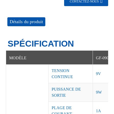
CONTACTEZ-NOUS
Détails du produit
SPÉCIFICATION
MODÈLE
GF-09010
TENSION
9V
CONTINUE
PUISSANCE DE
9W
SORTIE
PLAGE DE
1A
COURANT