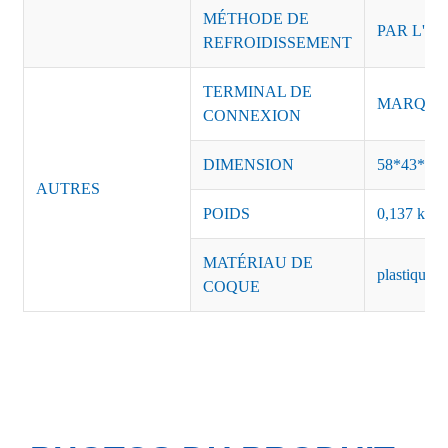
MÉTHODE DE
PAR L'AI
REFROIDISSEMENT
TERMINAL DE
MARQUE :
CONNEXION
DIMENSION
58*43*30
AUTRES
POIDS
0,137 kg/p
MATÉRIAU DE
plastique n
COQUE