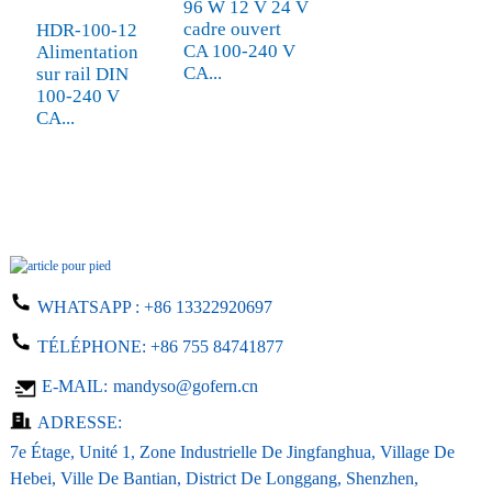
96 W 12 V 24 V
cadre ouvert
HDR-100-12
CA 100-240 V
Alimentation
CA...
sur rail DIN
100-240 V
CA...
WHATSAPP :
+86 13322920697
TÉLÉPHONE:
+86 755 84741877
E-MAIL:
mandyso@gofern.cn
ADRESSE:
7e Étage, Unité 1, Zone Industrielle De Jingfanghua, Village De
Hebei, Ville De Bantian, District De Longgang, Shenzhen,