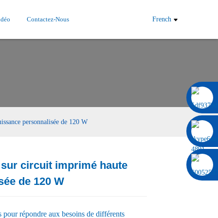
idéo
Contactez-Nous
French
0086 13322920697
uissance personnalisée de 120 W
sur circuit imprimé haute
sée de 120 W
Load
Load
 pour répondre aux besoins de différents