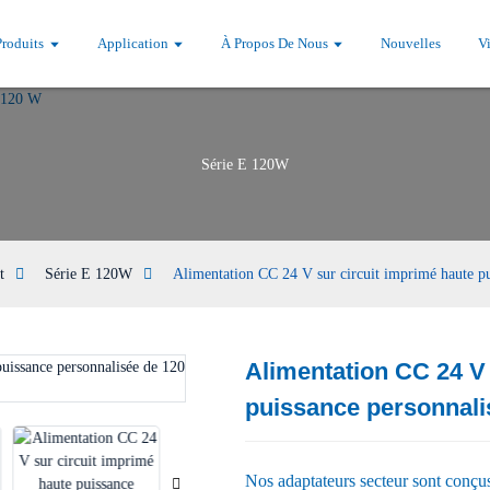
Produits
Application
À Propos De Nous
Nouvelles
V
Série E 120W
t
Série E 120W
Alimentation CC 24 V sur circuit imprimé haute p
Alimentation CC 24 V 
puissance personnali
Loading...
Loading...
Nos adaptateurs secteur sont conçus