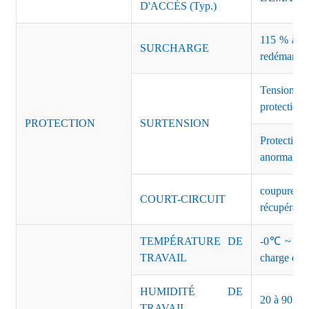
D'ACCÈS (Typ.)
115 % à 135
SURCHARGE
redémarrag
Tension 
protection 
PROTECTION
SURTENSION
Protectio
anormales 
coupure de
COURT-CIRCUIT
récupérati
TEMPÉRATURE DE
-0℃ ~ +45℃
TRAVAIL
charge de s
HUMIDITÉ DE
20 à 90 % d
TRAVAIL