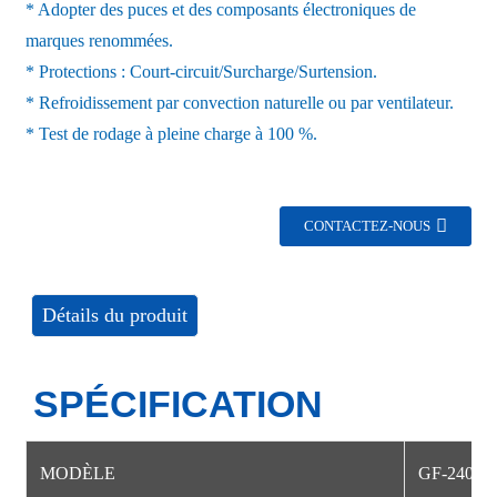
* Adopter des puces et des composants électroniques de
marques renommées.
* Protections : Court-circuit/Surcharge/Surtension.
* Refroidissement par convection naturelle ou par ventilateur.
* Test de rodage à pleine charge à 100 %.
CONTACTEZ-NOUS
Détails du produit
SPÉCIFICATION
MODÈLE
GF-24051