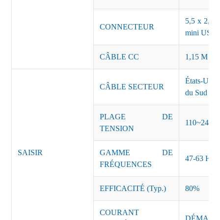
5,5 x 2,5, 
CONNECTEUR
mini USB o
CÂBLE CC
1,15 M ou 
États-Unis
CÂBLE SECTEUR
du Sud Inde
PLAGE DE
110~240 
TENSION
SAISIR
GAMME DE
47-63 Hz
FRÉQUENCES
EFFICACITÉ (Typ.)
80%
COURANT
DÉMARRAG