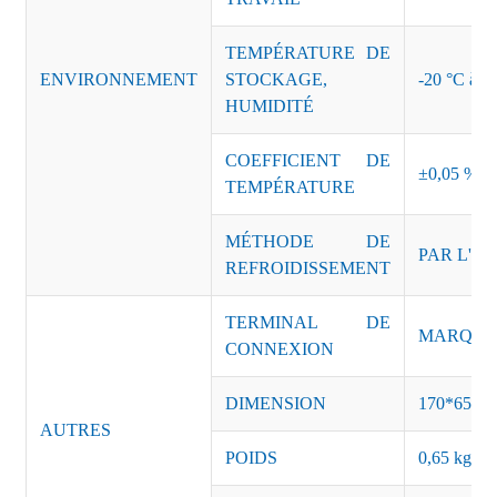
TEMPÉRATURE DE
ENVIRONNEMENT
STOCKAGE,
-20 °C à +8
HUMIDITÉ
COEFFICIENT DE
±0,05 %/°
TEMPÉRATURE
MÉTHODE DE
PAR L'AI
REFROIDISSEMENT
TERMINAL DE
MARQUE :
CONNEXION
DIMENSION
170*65*3
AUTRES
POIDS
0,65 kg/pi