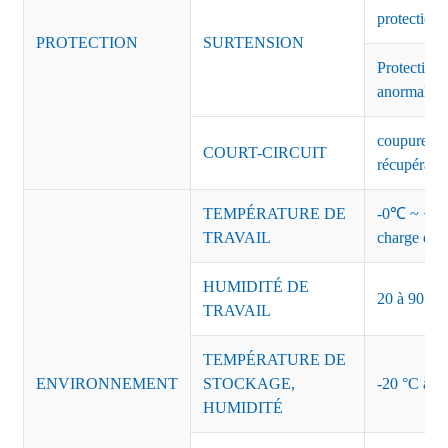
protection 
PROTECTION
SURTENSION
Protection 
anormales 
coupure de 
COURT-CIRCUIT
récupérati
TEMPÉRATURE DE
-0℃ ~ +45℃
TRAVAIL
charge de s
HUMIDITÉ DE
20 à 90 % d
TRAVAIL
TEMPÉRATURE DE
ENVIRONNEMENT
STOCKAGE,
-20 °C à +8
HUMIDITÉ