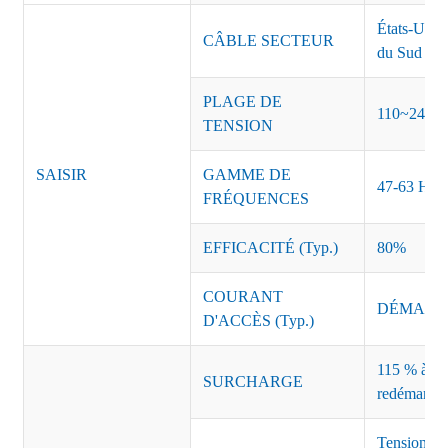
États-Unis
CÂBLE SECTEUR
du Sud Inde
PLAGE DE
110~240 
TENSION
SAISIR
GAMME DE
47-63 Hz
FRÉQUENCES
EFFICACITÉ (Typ.)
80%
COURANT
DÉMARRAG
D'ACCÈS (Typ.)
115 % à 135
SURCHARGE
redémarrag
Tension de