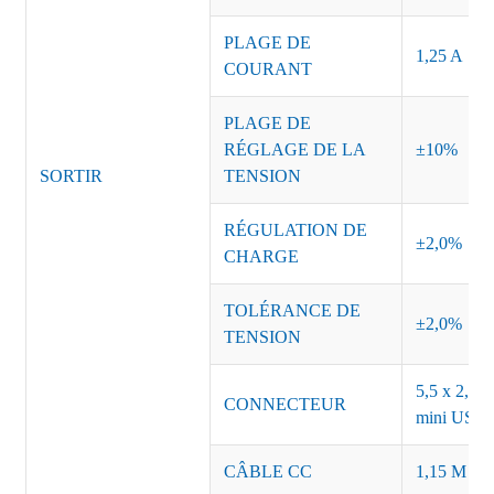
PLAGE DE
1,25 A
COURANT
PLAGE DE
RÉGLAGE DE LA
±10%
SORTIR
TENSION
RÉGULATION DE
±2,0%
CHARGE
TOLÉRANCE DE
±2,0%
TENSION
5,5 x 2,5, 
CONNECTEUR
mini USB o
CÂBLE CC
1,15 M ou 