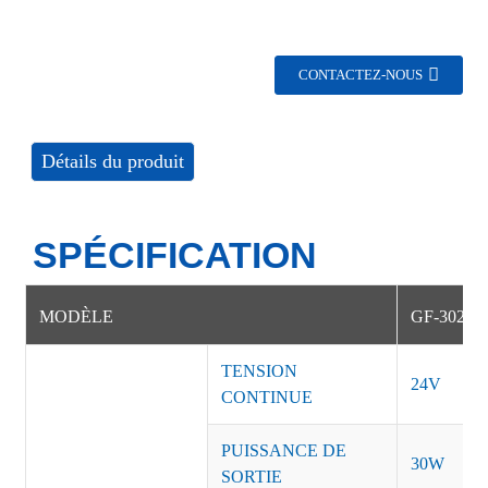
CONTACTEZ-NOUS
Détails du produit
SPÉCIFICATION
MODÈLE
GF-30241
TENSION
24V
CONTINUE
PUISSANCE DE
30W
SORTIE