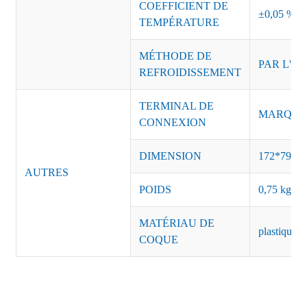
COEFFICIENT DE
±0,05 %/°
TEMPÉRATURE
MÉTHODE DE
PAR L'AI
REFROIDISSEMENT
TERMINAL DE
MARQUE :
CONNEXION
DIMENSION
172*79*4
AUTRES
POIDS
0,75 kg/pi
MATÉRIAU DE
plastique n
COQUE