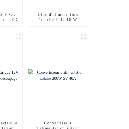
12 V CC
Bloc d'alimentation
lote LED
étanche IP44 18 W
ACDC 12 V
lectrique
Convertisseur
tation à
d'alimentation solaire