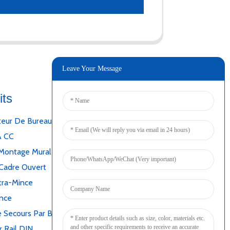
Leave Your Message
its
Connecter
teur De Bureau
A CC
Montage Mural
Cadre Ouvert
tra-Mince
ince
 Secours Par Batterie
r Rail DIN