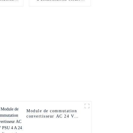
ge
200W 5V 40A
Module de commutation
convertisseur AC 24 V
PSU 4 A 24 DC
alimentation