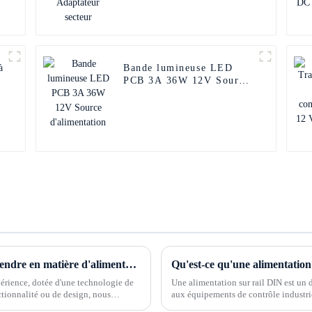
à
Bande lumineuse LED
PCB 3A 36W 12V Source
d'alimentation
Savez-vous quelles sont les précautions à prendre en matière d'alimentation électrique ?
Qu'est-ce qu'une alimentation
érience, dotée d'une technologie de
Une alimentation sur rail DIN est un 
ctionnalité ou de design, nous
aux équipements de contrôle industriel
 et leur offrir le meilleur.
d'où son nom. Une alimentation sur 