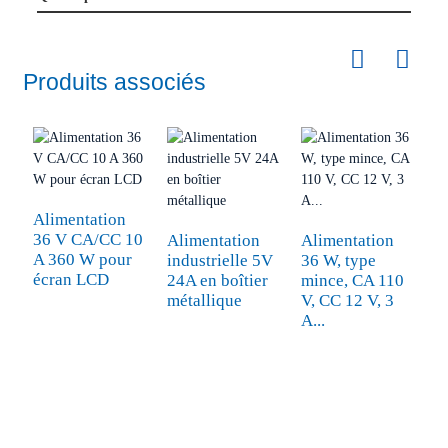
Produits associés
Alimentation
36 V CA/CC 10
Alimentation
Alimentation
A 360 W pour
industrielle 5V
36 W, type
A
écran LCD
24A en boîtier
mince, CA 110
d
métallique
V, CC 12 V, 3
m
A...
A
A
i
L