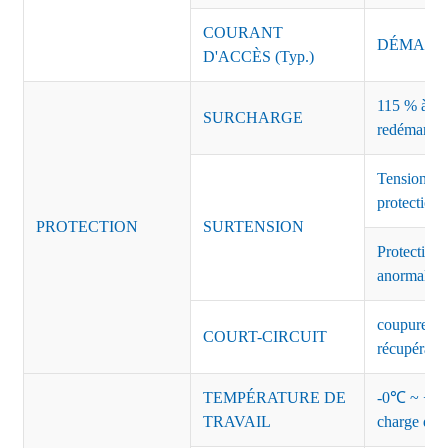
COURANT
DÉMARRAG
D'ACCÈS (Typ.)
115 % à 135
SURCHARGE
redémarrag
Tension de
protection 
PROTECTION
SURTENSION
Protection 
anormales 
coupure de 
COURT-CIRCUIT
récupérati
TEMPÉRATURE DE
-0℃ ~ +45℃
TRAVAIL
charge de s