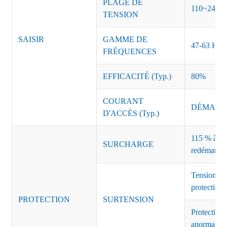
PLAGE DE
110~240 
TENSION
SAISIR
GAMME DE
47-63 Hz
FRÉQUENCES
EFFICACITÉ (Typ.)
80%
COURANT
DÉMARRAG
D'ACCÈS (Typ.)
115 % à 135
SURCHARGE
redémarrag
Tension de
protection 
PROTECTION
SURTENSION
Protection 
anormales 