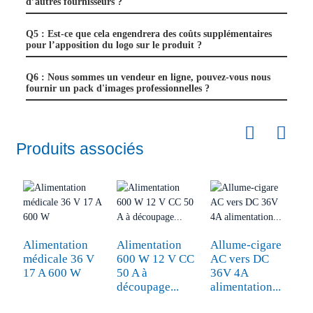
d’autres fournisseurs ?
Q5 : Est-ce que cela engendrera des coûts supplémentaires
pour l’apposition du logo sur le produit ?
Q6 : Nous sommes un vendeur en ligne, pouvez-vous nous
fournir un pack d'images professionnelles ?
Produits associés
Alimentation
Alimentation
Allume-cigare
A
médicale 36 V
600 W 12 V CC
AC vers DC
L
17 A 600 W
50 A à
36V 4A
5
découpage...
alimentation...