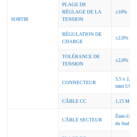
PLAGE DE
RÉGLAGE DE LA
±10%
SORTIR
TENSION
RÉGULATION DE
±2,0%
CHARGE
TOLÉRANCE DE
±2,0%
TENSION
5,5 x 2,5, 
CONNECTEUR
mini USB o
CÂBLE CC
1,15 M ou 
États-Unis
CÂBLE SECTEUR
du Sud Inde