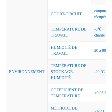
coupure de 
COURT-CIRCUIT
récupérati
TEMPÉRATURE DE
-0℃ ~ +45℃
TRAVAIL
charge de s
HUMIDITÉ DE
20 à 90 % d
TRAVAIL
TEMPÉRATURE DE
ENVIRONNEMENT
STOCKAGE,
-20 °C à +8
HUMIDITÉ
COEFFICIENT DE
±0,05 %/°
TEMPÉRATURE
MÉTHODE DE
PAR L'AI