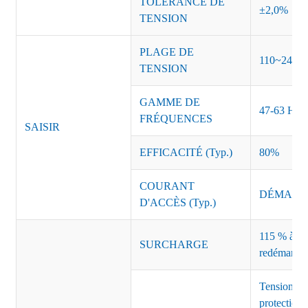
TOLÉRANCE DE
±2,0%
TENSION
PLAGE DE
110~240 
TENSION
GAMME DE
47-63 Hz
FRÉQUENCES
SAISIR
EFFICACITÉ (Typ.)
80%
COURANT
DÉMARRAG
D'ACCÈS (Typ.)
115 % à 135
SURCHARGE
redémarrag
Tension de
protection 