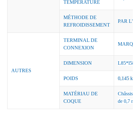
TEMPÉRATURE
MÉTHODE DE
PAR L'AI
REFROIDISSEMENT
TERMINAL DE
MARQUE :
CONNEXION
DIMENSION
L85*l58*
AUTRES
POIDS
0,145 kg, 1
MATÉRIAU DE
Châssis : a
COQUE
de 0,7 mm 