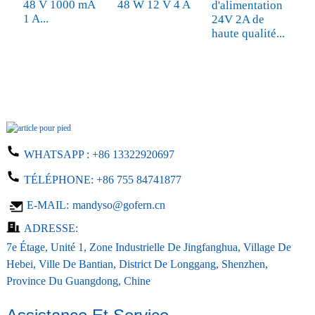
48 V 1000 mA
48 W 12 V 4 A
d'alimentation
1 A...
24V 2A de
haute qualité...
WHATSAPP :
+86 13322920697
TÉLÉPHONE:
+86 755 84741877
E-MAIL:
mandyso@gofern.cn
ADRESSE:
7e Étage, Unité 1, Zone Industrielle De Jingfanghua, Village De
Hebei, Ville De Bantian, District De Longgang, Shenzhen,
Province Du Guangdong, Chine