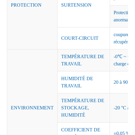
PROTECTION
SURTENSION
Protection 
anormales 
coupure de 
COURT-CIRCUIT
récupérati
TEMPÉRATURE DE
-0℃ ~ +45℃
TRAVAIL
charge de s
HUMIDITÉ DE
20 à 90 % d
TRAVAIL
TEMPÉRATURE DE
ENVIRONNEMENT
STOCKAGE,
-20 °C à +8
HUMIDITÉ
COEFFICIENT DE
±0,05 %/°