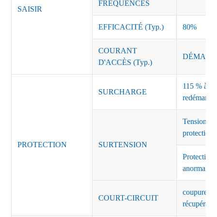
FRÉQUENCES
SAISIR
EFFICACITÉ (Typ.)
80%
COURANT
DÉMARRAG
D'ACCÈS (Typ.)
115 % à 135
SURCHARGE
redémarrag
Tension de
protection 
PROTECTION
SURTENSION
Protection 
anormales 
coupure de 
COURT-CIRCUIT
récupérati