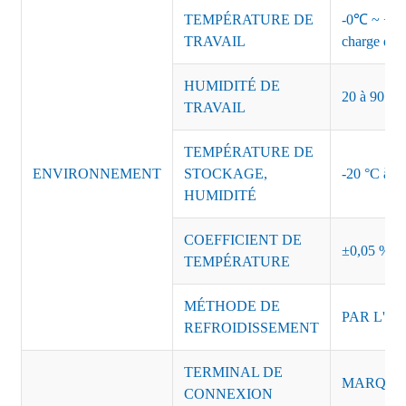
TEMPÉRATURE DE
-0℃ ~ +45℃
TRAVAIL
charge de s
HUMIDITÉ DE
20 à 90 % d
TRAVAIL
TEMPÉRATURE DE
ENVIRONNEMENT
STOCKAGE,
-20 °C à +8
HUMIDITÉ
COEFFICIENT DE
±0,05 %/°
TEMPÉRATURE
MÉTHODE DE
PAR L'AI
REFROIDISSEMENT
TERMINAL DE
MARQUE :
CONNEXION