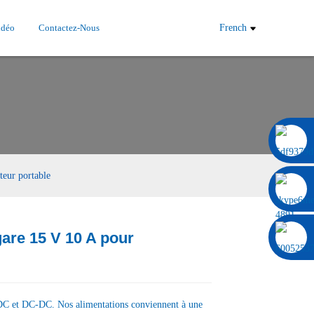
idéo
Contactez-Nous
French
0086 13322920697
teur portable
are 15 V 10 A pour
Load
Load
DC et DC-DC. Nos alimentations conviennent à une