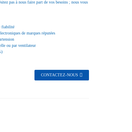
ésitez pas à nous faire part de vos besoins ; nous vous
fiabilité
électroniques de marques réputées
urtension
lle ou par ventilateur
%)
CONTACTEZ-NOUS