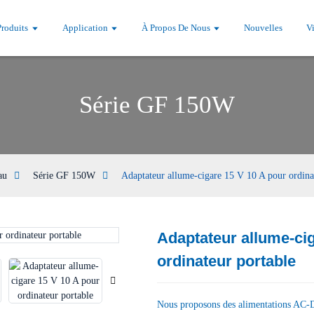
Produits
Application
À Propos De Nous
Nouvelles
V
Série GF 150W
au
Série GF 150W
Adaptateur allume-cigare 15 V 10 A pour ordina
Adaptateur allume-cig
Loading...
Loading...
ordinateur portable
Nous proposons des alimentations AC-