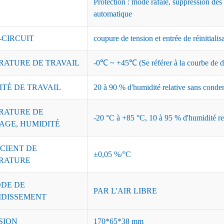
Protection : mode rafale, suppression des
automatique
-CIRCUIT
coupure de tension et entrée de réinitialis
RATURE DE TRAVAIL
-0℃ ~ +45℃ (Se référer à la courbe de dé
ITÉ DE TRAVAIL
20 à 90 % d'humidité relative sans conde
RATURE DE
-20 °C à +85 °C, 10 à 95 % d'humidité re
AGE, HUMIDITÉ
CIENT DE
±0,05 %/°C
RATURE
DE DE
PAR L'AIR LIBRE
IDISSEMENT
SION
170*65*38 mm