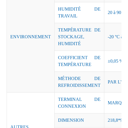
HUMIDITÉ DE
20 à 90 % d
TRAVAIL
TEMPÉRATURE DE
ENVIRONNEMENT
STOCKAGE,
-20 °C à +8
HUMIDITÉ
COEFFICIENT DE
±0,05 %/°
TEMPÉRATURE
MÉTHODE DE
PAR L'AI
REFROIDISSEMENT
TERMINAL DE
MARQUE :
CONNEXION
DIMENSION
218,8*95,
AUTRES