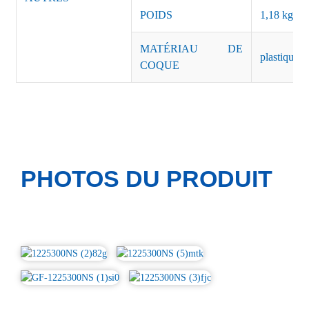
POIDS
1,18 kg/pi
MATÉRIAU DE
plastique n
COQUE
PHOTOS DU PRODUIT