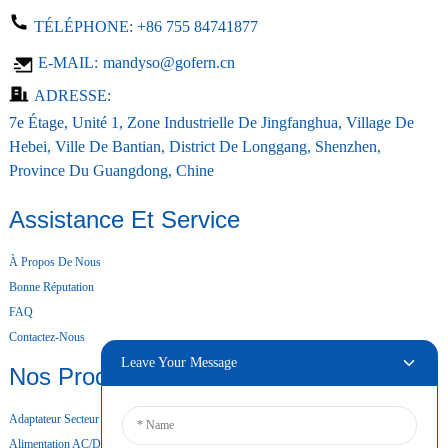
TÉLÉPHONE:
+86 755 84741877
E-MAIL:
mandyso@gofern.cn
ADRESSE:
7e Étage, Unité 1, Zone Industrielle De Jingfanghua, Village De
Hebei, Ville De Bantian, District De Longgang, Shenzhen,
Province Du Guangdong, Chine
Assistance Et Service
À Propos De Nous
Bonne Réputation
FAQ
Contactez-Nous
Leave Your Message
Nos Produits
Adaptateur Secteur De Bureau
Alimentation AC/DC