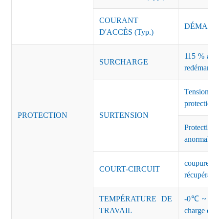
COURANT
DÉMARRAG
D'ACCÈS (Typ.)
115 % à 135
SURCHARGE
redémarrag
Tension 
protection 
PROTECTION
SURTENSION
Protectio
anormales 
coupure de
COURT-CIRCUIT
récupérati
TEMPÉRATURE DE
-0℃ ~ +45℃
TRAVAIL
charge de s