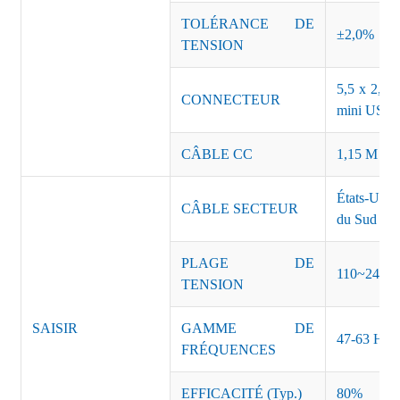
TOLÉRANCE DE
±2,0%
TENSION
5,5 x 2,5, 
CONNECTEUR
mini USB o
CÂBLE CC
1,15 M ou 
États-Unis
CÂBLE SECTEUR
du Sud Inde
PLAGE DE
110~240 
TENSION
SAISIR
GAMME DE
47-63 Hz
FRÉQUENCES
EFFICACITÉ (Typ.)
80%