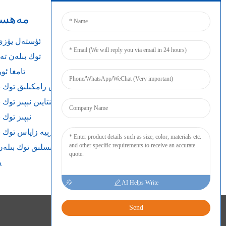
Улаш
مەھسۇل
ئۈستەل يۈزى
AC DC توك بىلەن
تامغا ئو
ئوچۇق رامكىلىق توك 
ئىنتايىن نېپىز توك
نېپىز توك
باتارېيە زاپاس توك
Din رېلىسلىق توك بىل
ي
AI Helps Write
Send