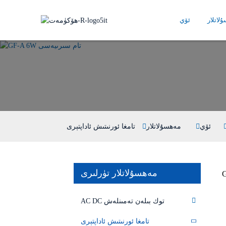
لاتلار
ئۆي
ئۆي
مەھسۇلاتلار
تامغا ئورنىتىش ئاداپتېرى
مەھسۇلاتلار تۈرلىرى
AC DC توك بىلەن تەمىنلەش
تامغا ئورنىتىش ئاداپتېرى