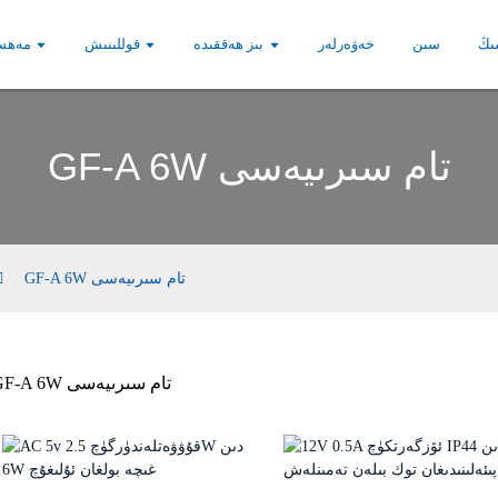
شىڭ
سىن
خەۋەرلەر
بىز ھەققىدە
قوللىنىش
مەھسۇ
GF-A 6W تام سىرىيەسى
GF-A 6W تام سىرىيەسى
GF-A 6W تام سىرىيەسى