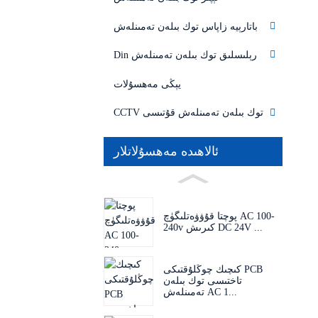
باتارېيە زاپاس توك بىلەن تەمىنلەش
Din رېلىسلىق توك بىلەن تەمىنلەش
يېڭى مەھسۇلات
CCTV توك بىلەن تەمىنلەش قۇتىسى
ئالاھىدە مەھسۇلاتلار
پوچتا قۇۋۋەتلىگۈچ AC 100-
240v كىرىش DC 24V ...
كىچىك چوڭلۇقتىكى PCB
تاختىسى توك بىلەن
تەمىنلەش AC 1...