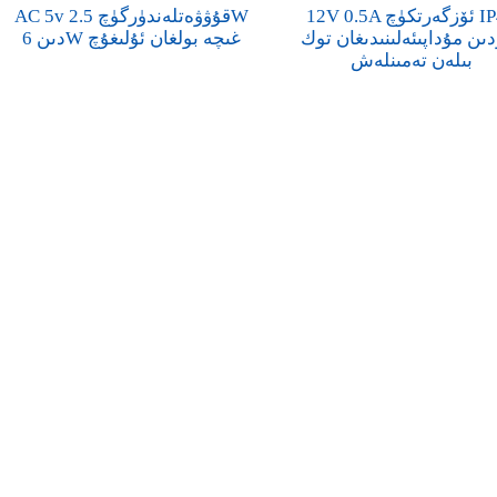
12V 0.5A ئۆزگەرتكۈچ IP44
AC 5v قۇۋۋەتلەندۈرگۈچ 2.5W
ن مۇداپىئەلىنىدىغان توك
دىن 6W غىچە بولغان ئۇلىغۇچ
بىلەن تەمىنلەش