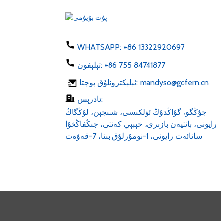
ئۆزگەرتكۈچ 50-60hz dc 1...
تېلېفون قۇۋۋەتلىگۈچ 5W
type C USB ac 100-24...
WHATSAPP:
+86 13322920697
+86 755 84741877
تېلېفون:
LED لېنتى 6v 12v 24v AC
mandyso@gofern.cn
ئېلېكترونلۇق پوچتا:
100-240V DC 1...
ئادرېس:
جۇڭگو، گۇاڭدۇڭ ئۆلكىسى، شېنجېن، لۇڭگاڭ
رايونى، بانتيەن بازىرى، خېبېي كەنتى، جىڭفاڭخۇا
سانائەت رايونى، 1-نومۇرلۇق بىنا، 7-قەۋەت