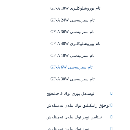
GF-A 10W تام يۈرۈشلۈكلىرى
GF-A 24W تام سىرىيەسى
GF-A 36W تام سىرىيەسى
GF-A 48W تام يۈرۈشلۈكلىرى
GF-A 18W تام سىرىيەسى
GF-A 6W تام سىرىيەسى
GF-A 30W تام سىرىيەسى
ئۈستەل يۈزى توك قاچىلىغۇچ
ئوچۇق رامكىلىق توك بىلەن تەمىنلەش
ئىنتايىن نېپىز توك بىلەن تەمىنلەش
نېپىز توك بىلەن تەمىنلەش