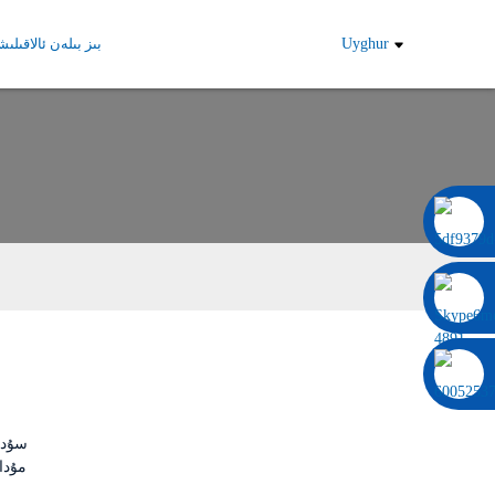
Uyghur
بىز بىلەن ئالاقىلى
0086 13322920697