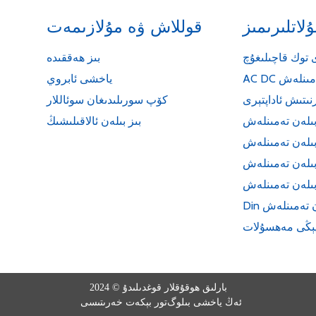
اتلىرىمىز
قوللاش ۋە مۇلازىمەت
 توك قاچىلىغۇچ
بىز ھەققىدە
 تەمىنلەش
ياخشى ئابروي
رنىتىش ئاداپتېرى
كۆپ سورىلىدىغان سوئاللار
بىلەن تەمىنلەش
بىز بىلەن ئالاقىلىشىڭ
 بىلەن تەمىنلەش
 بىلەن تەمىنلەش
 بىلەن تەمىنلەش
ەن تەمىنلەش
ېڭى مەھسۇلات
بارلىق ھوقۇقلار قوغدىلىدۇ © 2024
ئەڭ ياخشى بىلوگ
تور بېكەت خەرىتىسى