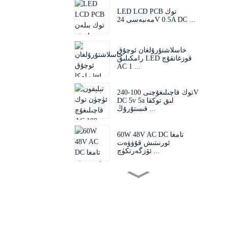
LED LCD PCB توك
مەنبەسى 24V 0.5A DC ...
خاسلاشتۇرۇلغان ئوچۇق
رامكىلىق LED قوزغاتقۇچ
AC 1 ...
توك قاچىلىغۇچنى 100-240V
DC 5v 5a لىق توكقا
قىستۇرۇڭ ...
60W 48V AC DC تامغا
ئورنىتىش قۇۋۋەت
ئۆزگەرتكۈچ ...
ئالماشتۇرغىلى بولىدىغان 60W
24V 48V AC D...
ياۋروپا ئىتتىپاقى ئامېرىكا AU
ئەنگىلىيە قىستۇرما