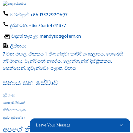
වට්ස්ඇප්:
+86 13322920697
දුරකථන:
+86 755 84741877
විද්‍යුත් තැපෑල:
mandyso@gofern.cn
ලිපිනය:
7 වන මහල, ඒකකය 1, ජිංෆන්ගුවා කාර්මික කලාපය, හෙබෙයි
ගම්මානය, බැන්ටියන් නගරය, ලොන්ගැන්ග් දිස්ත්‍රික්කය,
ෂෙන්සෙන්, ගුවැන්ඩොං පළාත, චීනය
සහාය සහ සේවාව
අපි ගැන
හොඳ කීර්තියක්
නිති අසන පැණ
අපව අමතන්න
Leave Your Message
අපගේ නිෂ්පාදන