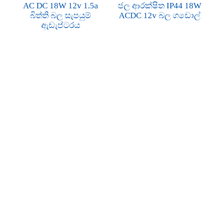
AC DC 18W 12v 1.5a
ජල ආරක්ෂිත IP44 18W
බිත්ති බල සැපයුම්
ACDC 12v බල ගඩොල්
ඇඩැප්ටරය