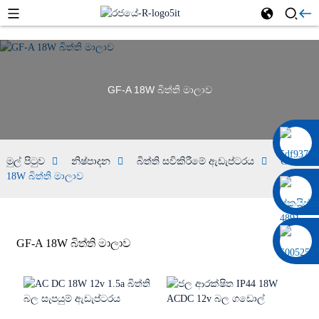
GF-A 18W බිත්ති මාලාව
0086 13322920697
මුල් පිටුව
නිෂ්පාදන
බිත්ති සවිකිරීමේ ඇඩැප්ටරය
GF-A
18W බිත්ති මාලාව
GF-A 18W බිත්ති මාලාව