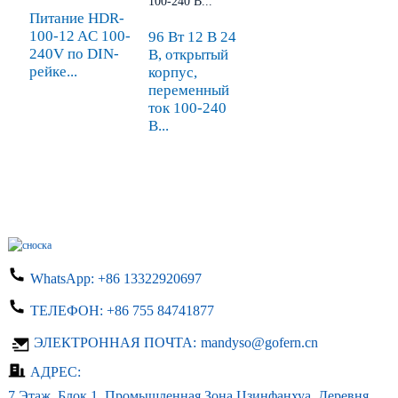
Питание HDR-
100-12 AC 100-
96 Вт 12 В 24
240V по DIN-
В, открытый
рейке...
корпус,
переменный
ток 100-240
В...
WhatsApp:
+86 13322920697
ТЕЛЕФОН:
+86 755 84741877
ЭЛЕКТРОННАЯ ПОЧТА:
mandyso@gofern.cn
АДРЕС:
7 Этаж, Блок 1, Промышленная Зона Цзинфанхуа, Деревня