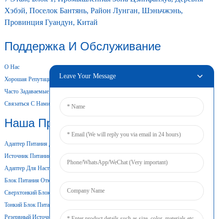
Хэбэй, Поселок Бантянь, Район Лунган, Шэньчжэнь,
Провинция Гуандун, Китай
Поддержка И Обслуживание
О Нас
Leave Your Message
Хорошая Репутация
Часто Задаваемые Вопросы
Связаться С Нами
Наша Продукция
Адаптер Питания Для Настольного Компьютера
Источник Питания Переменного/постоянного Тока
Адаптер Для Настенного Крепления
Блок Питания Открытого Типа
Сверхтонкий Блок Питания
Тонкий Блок Питания
Резервный Источник Питания От Батареи