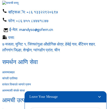
व्हॉट्सअॅप:
+८६ १३३२२९२०६९७
फोन:
+८६ ७५५ ८४७४१८७७
ई-मेल:
mandyso@gofern.cn
पत्ता:
७ मजला, युनिट १, जिंगफांगुआ औद्योगिक क्षेत्र, हेबेई गाव, बँटियन शहर,
लॉंगगांग जिल्हा, शेन्झेन, ग्वांगडोंग प्रांत, चीन
समर्थन आणि सेवा
आमच्याबद्दल
चांगली प्रतिष्ठा
वारंवार विचारले जाणारे प्रश्न
आमच्याशी संपर्क साधा
Leave Your Message
आमची उत्पादने