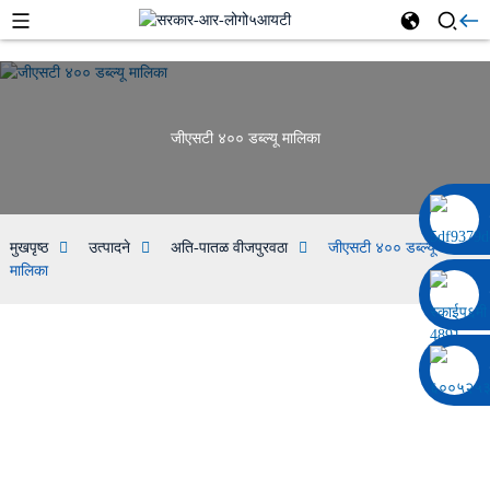
जीएसटी ४०० डब्ल्यू मालिका
००८६ १३३२२९२०६९७
मुखपृष्ठ
उत्पादने
अति-पातळ वीजपुरवठा
जीएसटी ४०० डब्ल्यू
मालिका