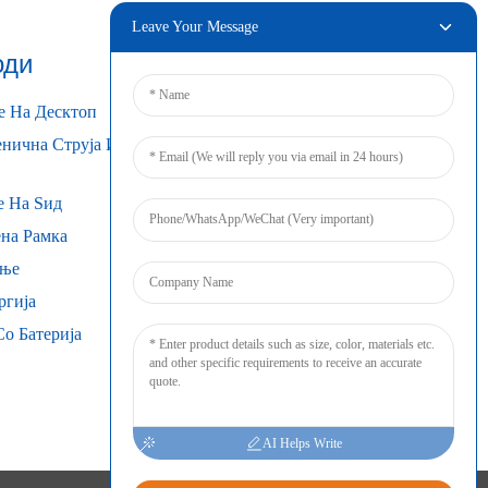
Leave Your Message
оди
Поврзувај
е На Десктоп
нична Струја И
е На Ѕид
на Рамка
ање
ргија
о Батерија
AI Helps Write