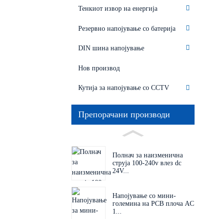
Тенкиот извор на енергија
Резервно напојување со батерија
DIN шина напојување
Нов производ
Кутија за напојување со CCTV
Препорачани производи
Полнач за наизменична
струја 100-240v влез dc
24V...
Напојување со мини-
големина на PCB плоча AC
1...