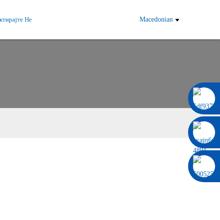
ктирајте Не
Macedonian
0086 13322920697