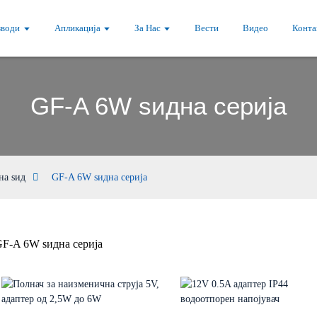
зводи
Апликација
За Нас
Вести
Видео
Конта
GF-A 6W ѕидна серија
на ѕид
GF-A 6W ѕидна серија
F-A 6W ѕидна серија