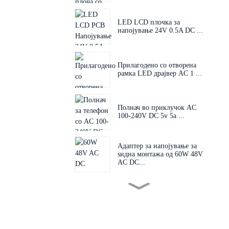
LED LCD плочка за
напојување 24V 0.5A DC ...
Прилагодено со отворена
рамка LED драјвер AC 1 ...
Полнач во приклучок AC
100-240V DC 5v 5a ...
Адаптер за напојување за
ѕидна монтажа од 60W 48V
AC DC...
Заменлив приклучок 60W
24V 48V AC D...