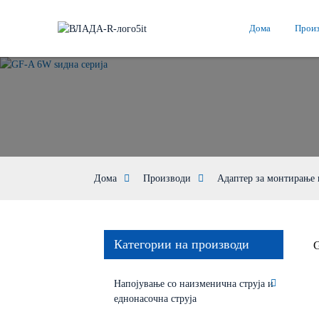
Дома
Прои
Дома
Производи
Адаптер за монтирање 
Категории на производи
G
Напојување со наизменична струја и
еднонасочна струја