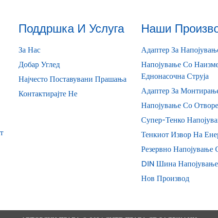
Поддршка И Услуга
Наши Произв
За Нас
Адаптер За Напојувањ
Добар Углед
Напојување Со Наизме
Еднонасочна Струја
Најчесто Поставувани Прашања
Адаптер За Монтирањ
Контактирајте Не
Напојување Со Отворе
Супер-Тенко Напојув
т
Тенкиот Извор На Ене
Резервно Напојување С
DIN Шина Напојување
Нов Производ