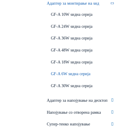
Адаптер за монтирање на ѕид
GF-A 10W ѕидна серија
GF-A 24W ѕидна серија
GF-A 36W ѕидна серија
GF-A 48W ѕидна серија
GF-A 18W ѕидна серија
GF-A 6W ѕидна серија
GF-A 30W ѕидна серија
Адаптер за напојување на десктоп
Напојување со отворена рамка
Супер-тенко напојување