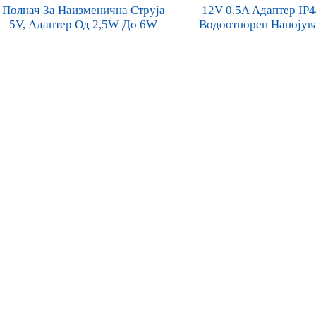
Полнач За Наизменична Струја
12V 0.5A Адаптер IP4
5V, Адаптер Од 2,5W До 6W
Водоотпорен Напојув