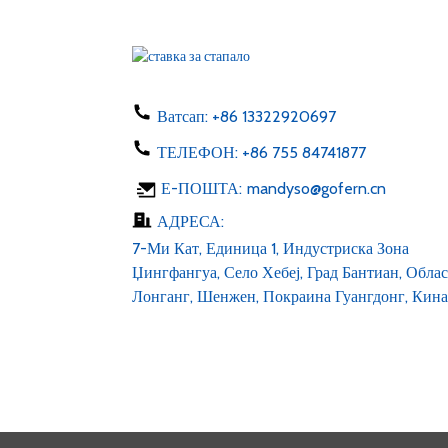
Адаптер за приклучок од
ЕУ, САД, АВ, Велика
Британија 50-60hz dc 1...
Полнач за телефон 5W тип
C USB AC 100-24...
Ватсап:
+86 13322920697
ТЕЛЕФОН:
+86 755 84741877
LED лента 6v 12v 24v AC
Е-ПОШТА:
mandyso@gofern.cn
100-240V DC 1...
АДРЕСА:
7-Ми Кат, Единица 1, Индустриска Зона
Џингфангуа, Село Хебеј, Град Бантиан, Облас
Лонганг, Шенжен, Покраина Гуангдонг, Кина