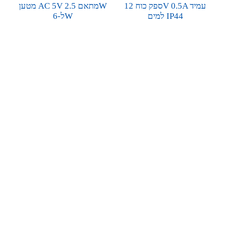
ספק כוח 12V 0.5A עמיד
מטען AC 5V מתאם 2.5W
למים IP44
ל-6W