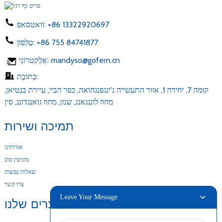
+86 13322920697
וואטסאפ:
+86 755 84741877
טֵלֵפוֹן:
mandyso@gofern.cn
אֶלֶקטרוֹנִי:
כְּתוֹבֶת:
קומה 7, יחידה 1, אזור התעשייה ג'ינגפנגהואה, כפר הביי, עיירת בנטיאן,
מחוז לונגגאנג, שנזן, מחוז גואנגדונג, סין
תמיכה ושירות
אודותינו
מוניטין טוב
שאלות נפוצות
צרו קשר
Leave Your Message
המוצרים שלנו