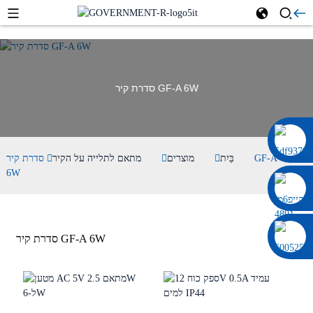
סדרת קיר GF-A 6W
0086 13322920697
בַּיִת
מוצרים
מתאם לתלייה על הקיר
סדרת קיר GF-A
6W
סדרת קיר GF-A 6W