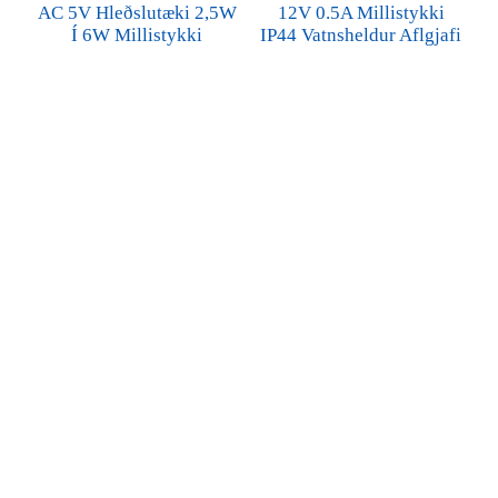
AC 5V Hleðslutæki 2,5W
12V 0.5A Millistykki
Í 6W Millistykki
IP44 Vatnsheldur Aflgjafi