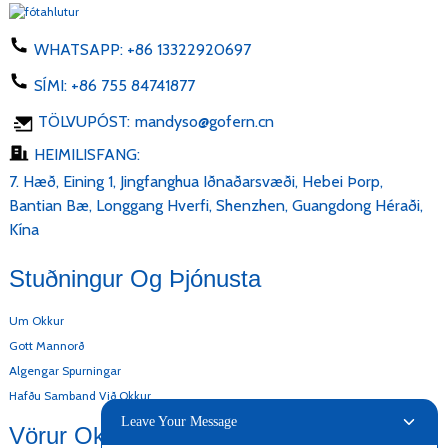
WHATSAPP:
+86 13322920697
SÍMI:
+86 755 84741877
TÖLVUPÓST:
mandyso@gofern.cn
HEIMILISFANG:
7. Hæð, Eining 1, Jingfanghua Iðnaðarsvæði, Hebei Þorp,
Bantian Bæ, Longgang Hverfi, Shenzhen, Guangdong Héraði,
Kína
Stuðningur Og Þjónusta
Um Okkur
Gott Mannorð
Algengar Spurningar
Hafðu Samband Við Okkur
Leave Your Message
Vörur Okkar