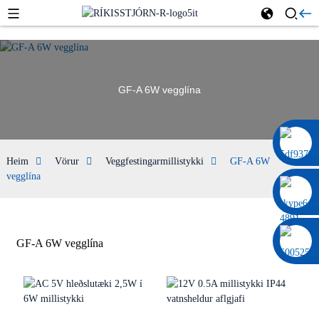
GF-A 6W vegglína
0086 13322920697
Heim
Vörur
Veggfestingarmillistykki
GF-A 6W
vegglína
GF-A 6W vegglína