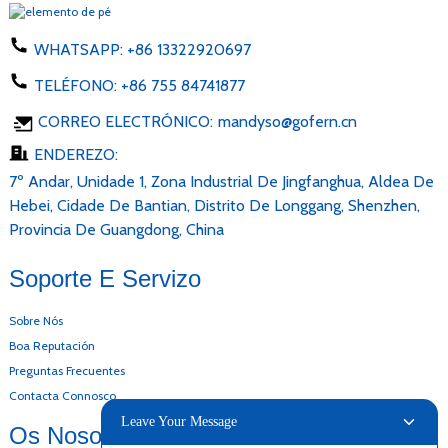
WHATSAPP:
+86 13322920697
TELÉFONO:
+86 755 84741877
CORREO ELECTRÓNICO:
mandyso@gofern.cn
ENDEREZO:
7º Andar, Unidade 1, Zona Industrial De Jingfanghua, Aldea De
Hebei, Cidade De Bantian, Distrito De Longgang, Shenzhen,
Provincia De Guangdong, China
Soporte E Servizo
Sobre Nós
Boa Reputación
Preguntas Frecuentes
Contacta Connosco
Leave Your Message
Os Nosos Produtos