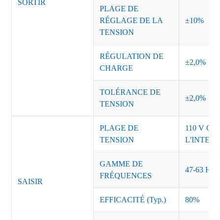
SORTIR
PLAGE DE
RÉGLAGE DE LA
±10%
TENSION
RÉGULATION DE
±2,0%
CHARGE
TOLÉRANCE DE
±2,0%
TENSION
PLAGE DE
110 V CA
TENSION
L'INTER
GAMME DE
47-63 Hz
FRÉQUENCES
SAISIR
EFFICACITÉ (Typ.)
80%