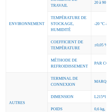
20 à 90 % d
TRAVAIL
TEMPÉRATURE DE
ENVIRONNEMENT
STOCKAGE,
-20 °C à +8
HUMIDITÉ
COEFFICIENT DE
±0,05 %/°
TEMPÉRATURE
MÉTHODE DE
PAR CON
REFROIDISSEMENT
TERMINAL DE
MARQUE :
CONNEXION
DIMENSION
L215*l11
AUTRES
POIDS
0,6 kg, 24 