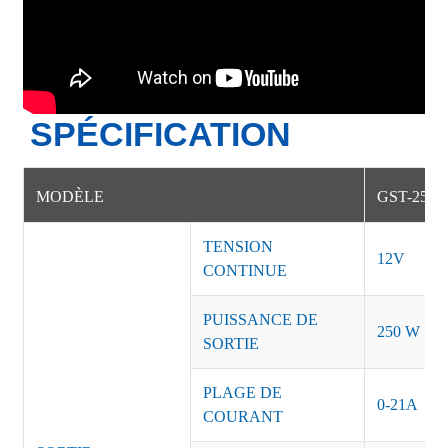
SPÉCIFICATION
MODÈLE
GST-250-
TENSION
12V
CONTINUE
PUISSANCE DE
250 W
SORTIE
PLAGE DE
0-21A
COURANT