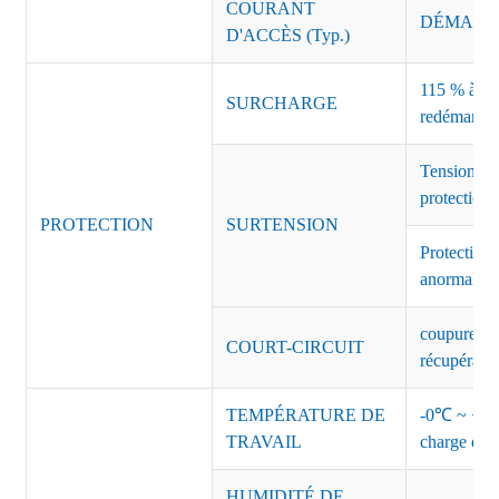
COURANT
DÉMARRAG
D'ACCÈS (Typ.)
115 % à 135
SURCHARGE
redémarrag
Tension de
protection 
PROTECTION
SURTENSION
Protection 
anormales 
coupure de 
COURT-CIRCUIT
récupérati
TEMPÉRATURE DE
-0℃ ~ +45℃
TRAVAIL
charge de s
HUMIDITÉ DE