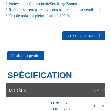
* Protections : Court-circuit/Surcharge/Surtension.
* Refroidissement par convection naturelle ou par ventilateur.
* Test de rodage à pleine charge à 100 %.
CONTACTEZ-NOUS
Détails du produit
SPÉCIFICATION
MODÈLE
GF40-1H
TENSION
13,5 V ±2
CONTINUE