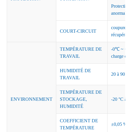
Protection 
anormales 
coupure de 
COURT-CIRCUIT
récupérati
TEMPÉRATURE DE
-0℃ ~ +45℃
TRAVAIL
charge de s
HUMIDITÉ DE
20 à 90 % d
TRAVAIL
TEMPÉRATURE DE
ENVIRONNEMENT
STOCKAGE,
-20 °C à +8
HUMIDITÉ
COEFFICIENT DE
±0,05 %/°
TEMPÉRATURE