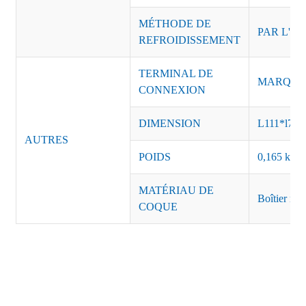
MÉTHODE DE
PAR L'AI
REFROIDISSEMENT
TERMINAL DE
MARQUE :
CONNEXION
DIMENSION
L111*l78
AUTRES
POIDS
0,165 kg, 5
MATÉRIAU DE
Boîtier mét
COQUE