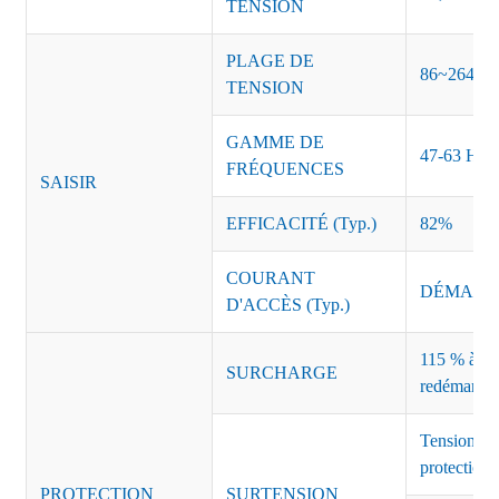
TENSION
PLAGE DE
86~264 V
TENSION
GAMME DE
47-63 Hz
FRÉQUENCES
SAISIR
EFFICACITÉ (Typ.)
82%
COURANT
DÉMARRAG
D'ACCÈS (Typ.)
115 % à 135
SURCHARGE
redémarrag
Tension de
protection 
PROTECTION
SURTENSION