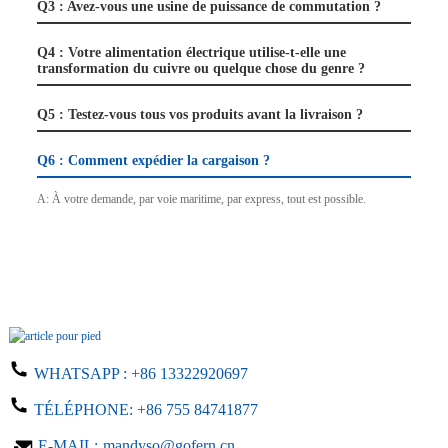
Q3 : Avez-vous une usine de puissance de commutation ?
Q4 : Votre alimentation électrique utilise-t-elle une
transformation du cuivre ou quelque chose du genre ?
Q5 : Testez-vous tous vos produits avant la livraison ?
Q6 : Comment expédier la cargaison ?
A: À votre demande, par voie maritime, par express, tout est possible.
WHATSAPP :
+86 13322920697
TÉLÉPHONE:
+86 755 84741877
E-MAIL:
mandyso@gofern.cn