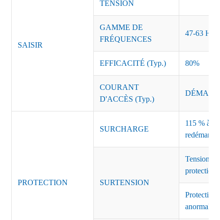
TENSION
GAMME DE
47-63 Hz
FRÉQUENCES
SAISIR
EFFICACITÉ (Typ.)
80%
COURANT
DÉMARRAG
D'ACCÈS (Typ.)
115 % à 135
SURCHARGE
redémarrag
Tension de
protection 
PROTECTION
SURTENSION
Protection 
anormales 