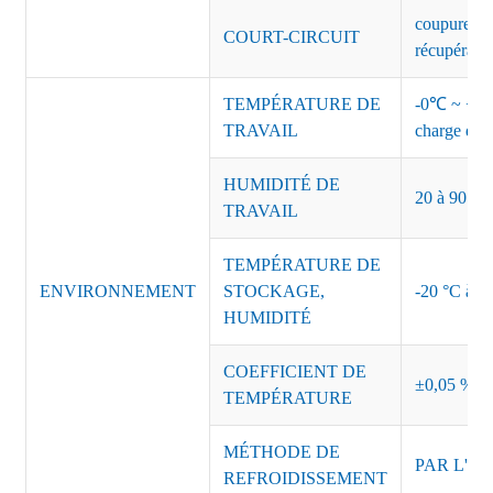
coupure de 
COURT-CIRCUIT
récupérati
TEMPÉRATURE DE
-0℃ ~ +45℃
TRAVAIL
charge de s
HUMIDITÉ DE
20 à 90 % d
TRAVAIL
TEMPÉRATURE DE
ENVIRONNEMENT
STOCKAGE,
-20 °C à +8
HUMIDITÉ
COEFFICIENT DE
±0,05 %/°
TEMPÉRATURE
MÉTHODE DE
PAR L'AI
REFROIDISSEMENT