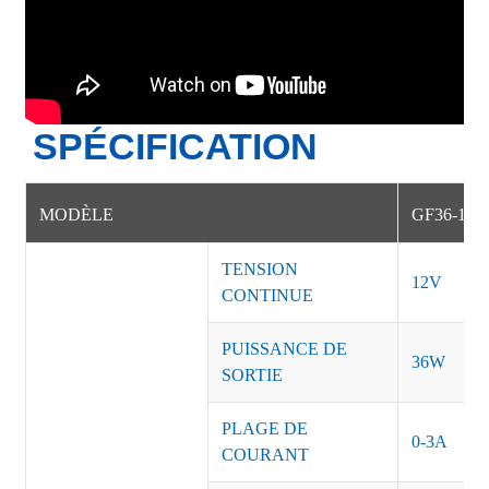
SPÉCIFICATION
MODÈLE
GF36-1H
TENSION
12V
CONTINUE
PUISSANCE DE
36W
SORTIE
PLAGE DE
0-3A
COURANT