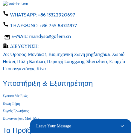
WHATSAPP:
+86 13322920697
ΤΗΛΕΦΩΝΟ:
+86 755 84741877
E-MAIL:
mandyso@gofern.cn
ΔΙΕΥΘΥΝΣΗ:
7ος Όροφος, Μονάδα 1, Βιομηχανική Ζώνη Jingfanghua, Χωριό
Hebei, Πόλη Bantian, Περιοχή Longgang, Shenzhen, Επαρχία
Γκουανγκντόνγκ, Κίνα
Υποστήριξη & Εξυπηρέτηση
Σχετικά Με Εμάς
Καλή Φήμη
Συχνές Ερωτήσεις
Επικοινωνήστε Μαζί Μας
Leave Your Message
Τα Προϊόντα Μας