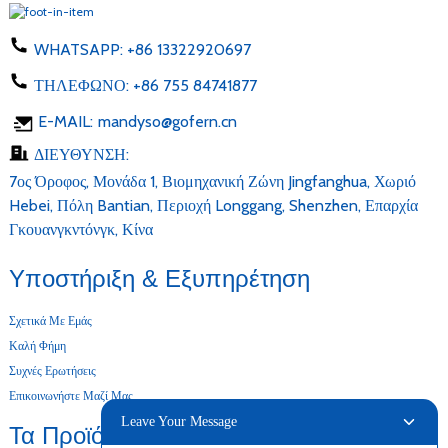
WHATSAPP:
+86 13322920697
ΤΗΛΕΦΩΝΟ:
+86 755 84741877
E-MAIL:
mandyso@gofern.cn
ΔΙΕΥΘΥΝΣΗ:
7ος Όροφος, Μονάδα 1, Βιομηχανική Ζώνη Jingfanghua, Χωριό
Hebei, Πόλη Bantian, Περιοχή Longgang, Shenzhen, Επαρχία
Γκουανγκντόνγκ, Κίνα
Υποστήριξη & Εξυπηρέτηση
Σχετικά Με Εμάς
Καλή Φήμη
Συχνές Ερωτήσεις
Επικοινωνήστε Μαζί Μας
Leave Your Message
Τα Προϊόντα Μας