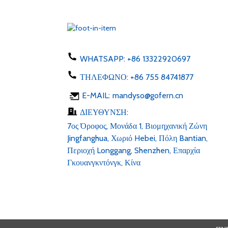
Προσαρμογέας πρίζας ΕΕ
ΗΠΑ Αυστραλία Ηνωμένο
Βασίλειο 50-60hz dc 1...
Φορτιστής τηλεφώνου 5W
τύπου C USB ac 100-24...
WHATSAPP:
+86 13322920697
ΤΗΛΕΦΩΝΟ:
+86 755 84741877
Ταινία LED 6v 12v 24v AC
E-MAIL:
mandyso@gofern.cn
100-240V DC 1...
ΔΙΕΥΘΥΝΣΗ:
7ος Όροφος, Μονάδα 1, Βιομηχανική Ζώνη
Jingfanghua, Χωριό Hebei, Πόλη Bantian,
Περιοχή Longgang, Shenzhen, Επαρχία
Γκουανγκντόνγκ, Κίνα