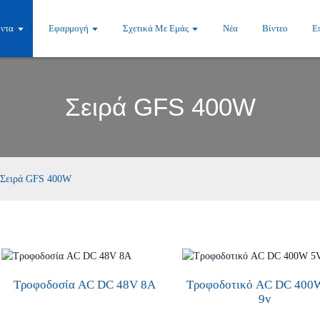
όντα
Εφαρμογή
Σχετικά Με Εμάς
Νέα
Βίντεο
Ε
Σειρά GFS 400W
Σειρά GFS 400W
Τροφοδοσία AC DC 48V 8A
Τροφοδοτικό AC DC 400
9v