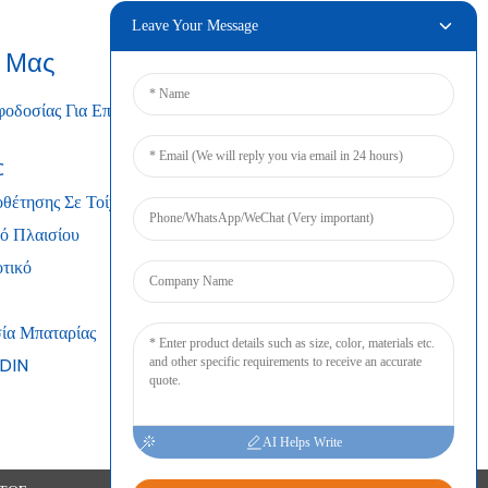
Leave Your Message
α Μας
Συνδέω
δοσίας Για Επιτραπέζιους
C
θέτησης Σε Τοίχο
κό Πλαισίου
τικό
ία Μπαταρίας
 DIN
AI Helps Write