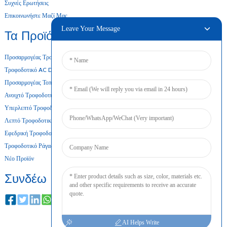
Συχνές Ερωτήσεις
Επικοινωνήστε Μαζί Μας
Leave Your Message
Τα Προϊόντα Μας
Προσαρμογέας Τροφοδοσίας Για Επιτραπέζιους Υπολογιστές
Τροφοδοτικό AC DC
Προσαρμογέας Τοποθέτησης Σε Τοίχο
Ανοιχτό Τροφοδοτικό Πλαισίου
Υπερλεπτό Τροφοδοτικό
Λεπτό Τροφοδοτικό
Εφεδρική Τροφοδοσία Μπαταρίας
Τροφοδοτικό Ράγας DIN
Νέο Προϊόν
Συνδέω
AI Helps Write