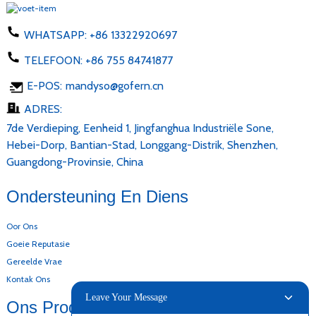
WHATSAPP:
+86 13322920697
TELEFOON:
+86 755 84741877
E-POS:
mandyso@gofern.cn
ADRES:
7de Verdieping, Eenheid 1, Jingfanghua Industriële Sone,
Hebei-Dorp, Bantian-Stad, Longgang-Distrik, Shenzhen,
Guangdong-Provinsie, China
Ondersteuning En Diens
Oor Ons
Goeie Reputasie
Gereelde Vrae
Kontak Ons
Leave Your Message
Ons Produkte