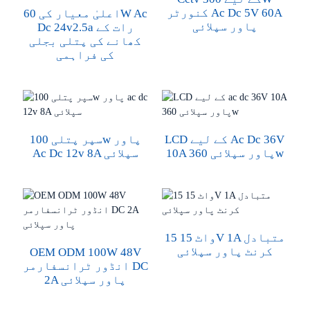
کنورٹر Ac Dc 5V 60A
اعلیٰ معیار کی 60W Ac
پاور سپلائی
Dc 24v2.5a رات کے
کھانے کی پتلی بجلی
کی فراہمی
LCD کے لیے Ac Dc 36V
سپر پتلی 100w پاور
10A پاور سپلائی 360w
Ac Dc 12v 8A سپلائی
15 واٹ 15V 1A متبادل
کرنٹ پاور سپلائی
OEM ODM 100W 48V
انڈور ٹرانسفارمر DC
2A پاور سپلائی