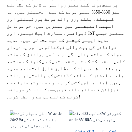
پر سمجھوتہ کیے بغیر روایتی ماڈلز کے مقابلے
میں 30%-50% پتلی ہونے کے لیے انجنیئر ہیں۔ یہ
کمپیکٹ، ہلکے وزن والے یونٹ پورٹیبلٹی اور
اسپیس ایفیشنسی میں بہترین ہیں، جو موبائل
ڈیوائسز، سمارٹ ایپلائینسز، اور IoT سسٹمز جیسی
جدید ایپلی کیشنز کے لیے مثالی ہیں۔ جدید
توانائی کی بچت والی ٹیکنالوجی اور پائیدار
مواد کے ساتھ بنایا گیا، عالمی برانڈز کے ساتھ
کامیاب شراکت کے ثابت شدہ ٹریک ریکارڈ کے ساتھ،
ہم منفرد ضروریات کے مطابق قابل اعتماد، جدید
پاور سلوشنز کے ساتھ کلائنٹس کو بااختیار بناتے
ہیں۔ اپنے پراجیکٹس کو ہمارے سمارٹ، سلیقے سے
ڈیزائن کے ساتھ بلند کریں—مکانات کو دریافت
کرنے کے لیے ہم سے رابطہ کریں!
Cctv کے لیے 300W