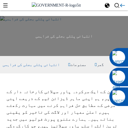
انتہائی پتلی بجلی کی فراہمی
0086 13322920697
گھر
مصنوعات
انتہائی پتلی بجلی کی فراہمی
چین کے ایک سرکردہ پاور سپلائی کارخانہ دار کے
طور پر، ہم اپنی ماہر ڈیزائن ٹیم کے ذریعے اپنی
مرضی کے مطابق حل فراہم کرنے میں مہارت رکھتے
ہیں، اعلیٰ معیار اور لاگت کی تاثیر کو یقینی
بناتے ہیں۔ ہمارے متنوع پورٹ فولیو میں جدید
ترین الٹرا سلم پاور سپلائیز ہیں، جو کارکردگی