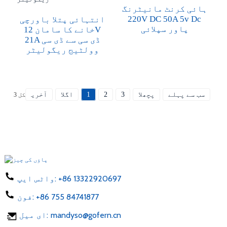
ہائی کرنٹ مانیٹرنگ
220V DC 50A 5v Dc
انتہائی پتلا باورچی
پاور سپلائی
خانے کا سامان 12V
21A ڈی سی سے ڈی سی
وولٹیج ریگولیٹر
سب سے پہلے
پچھلا
3
2
1
اگلا
آخری
کل 3
+86 13322920697
واٹس ایپ:
+86 755 84741877
فون:
mandyso@gofern.cn
ای میل: