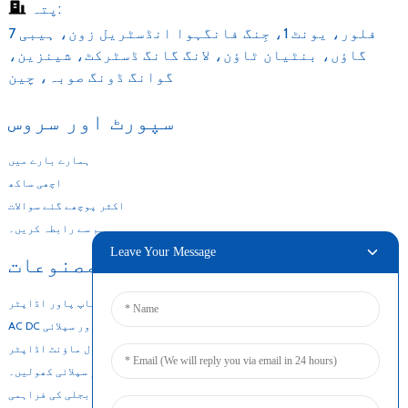
پتہ:
7 فلور، یونٹ 1، جِنگ فانگہوا انڈسٹریل زون، ہیبی
گاؤں، بنٹیان ٹاؤن، لانگ گانگ ڈسٹرکٹ، شینزین،
گوانگ ڈونگ صوبہ، چین
سپورٹ اور سروس
ہمارے بارے میں
اچھی ساکھ
اکثر پوچھے گئے سوالات
ہم سے رابطہ کریں۔
Leave Your Message
ہماری مصنوعات
ڈیسک ٹاپ پاور اڈاپٹر
AC DC پاور سپلائی
وال ماؤنٹ اڈاپٹر
فریم پاور سپلائی کھولیں۔
انتہائی پتلی بجلی کی فراہمی