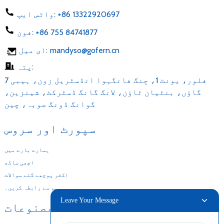
+86 13322920697
واٹس ایپ:
+86 755 84741877
فون:
mandyso@gofern.cn
ای میل:
پتہ:
7 فلور، یونٹ 1، جِنگ فانگہوا انڈسٹریل زون، ہیبی
گاؤں، بنٹیان ٹاؤن، لانگ گانگ ڈسٹرکٹ، شینزین،
گوانگ ڈونگ صوبہ، چین
سپورٹ اور سروس
ہمارے بارے میں
اچھی ساکھ
اکثر پوچھے گئے سوالات
ہم سے رابطہ کریں۔
Leave Your Message
ہماری مصنوعات