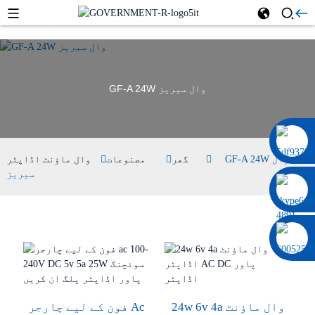
GF-A 24W وال سیریز
0086 13322920697
GF-A 24W وال
گھر
مصنوعات
وال ماؤنٹ اڈاپٹر
سیریز
24w 6v 4a وال ماؤنٹ
فون کے لیے چارجر Ac