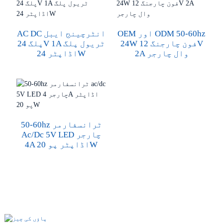
OEM اور ODM 50-60hz
AC DC انٹرچینج ایبل
24W فون چارجنگ 12V
پلگ 24V 1A ٹریول پلگ
2A وال چارجر
اڈاپٹر 24W
50-60hz ٹرانسفارمر
Ac/dc 5V LED چارجر
4A اڈاپٹر پو 20W