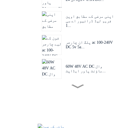
اپنی مرضی کے مطابق اوپن
فریم لیڈ ڈرائیور اے سی
1...
پلگ ان چارجر ac 100-240V
DC 5v 5a...
60W 48V AC DC وال
ماؤنٹ پاور ایڈاپٹ...
قابل تبادلہ پلگ 60W
24V 48V AC D...
EU US AU UK پلگ اڈاپٹر
50-60hz dc 1...