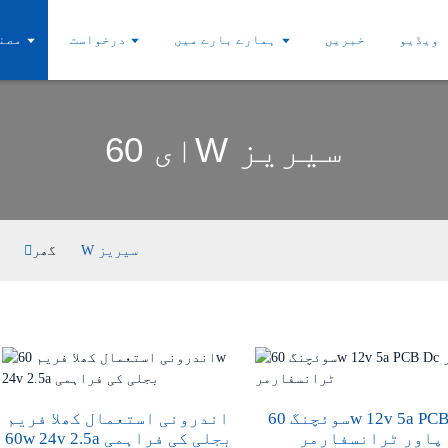
ویڈیو
خبریں
ہمارے بارے میں
درخواست
مصن
ای 60W سیریز
ای 60W سیریز
گھر
سوئچنگ 60w 12v 5a PCB Dc
اندرونی استعمال کھلا فریم
پاور ٹرانسفارمر
60w 24v 2.5a بجلی کی فراہمی