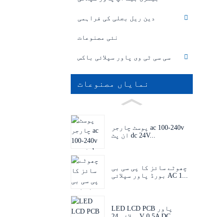
دین ریل بجلی کی فراہمی
نئی مصنوعات
سی سی ٹی وی پاور سپلائی باکس
نمایاں مصنوعات
پوسٹ چارجر ac 100-240v
ان پٹ dc 24V...
چھوٹے سائز کا پی سی بی
بورڈ پاور سپلائی AC 1...
LED LCD PCB پاور
سپلائی 24V 0.5A DC...