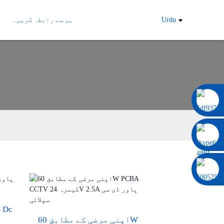
Urdu
ہم سے رابطہ کریں۔
0086 13322920697
اپنی مرضی کے مطابق 60W