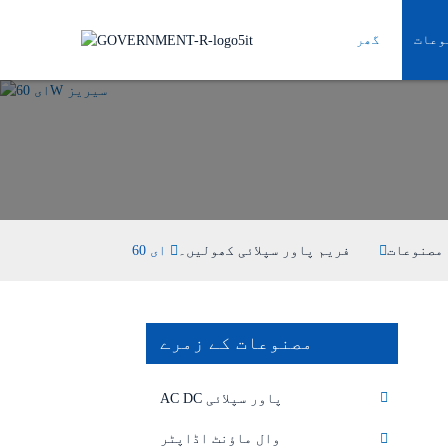
وعات
گھر
مصنوعات
فریم پاور سپلائی کھولیں۔
مصنوعات کے زمرے
AC DC پاور سپلائی
وال ماؤنٹ اڈاپٹر