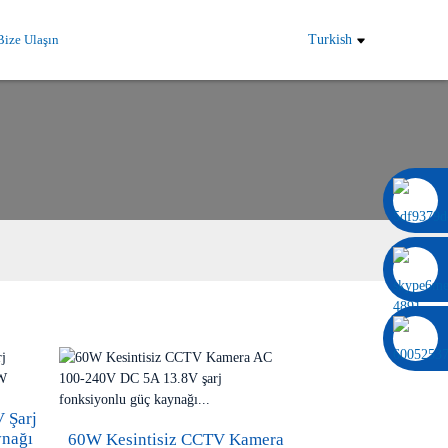
Bize Ulaşın
Turkish
0086 13322920697
 Şarj
ynağı
60W Kesintisiz CCTV Kamera