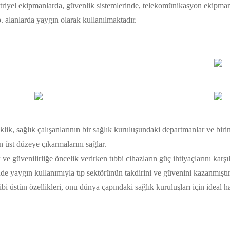
triyel ekipmanlarda, güvenlik sistemlerinde, telekomünikasyon ekipmanlar
. alanlarda yaygın olarak kullanılmaktadır.
lik, sağlık çalışanlarının bir sağlık kuruluşundaki departmanlar ve biri
n üst düzeye çıkarmalarını sağlar.
ve güvenilirliğe öncelik verirken tıbbi cihazların güç ihtiyaçlarını karş
inde yaygın kullanımıyla tıp sektörünün takdirini ve güvenini kazanmıştı
i üstün özellikleri, onu dünya çapındaki sağlık kuruluşları için ideal hal