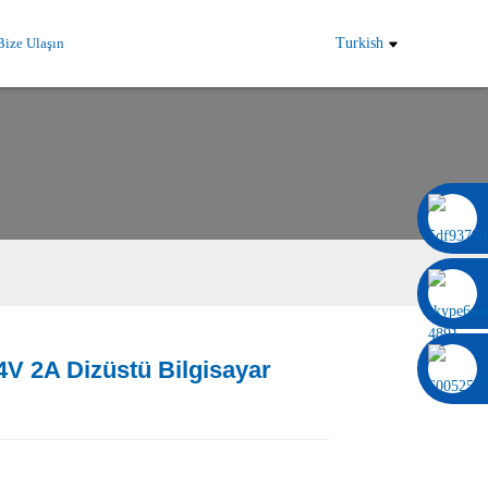
Bize Ulaşın
Turkish
0086 13322920697
V 2A Dizüstü Bilgisayar
Load
Load