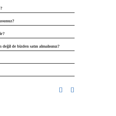
r?
musunuz?
ir?
 değil de bizden satın almalısınız?