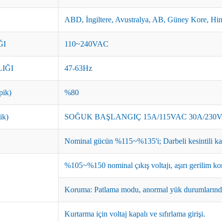
ABD, İngiltere, Avustralya, AB, Güney Kore, Hin
ĞI
110~240VAC
IĞI
47-63Hz
ik)
%80
ik)
SOĞUK BAŞLANGIÇ 15A/115VAC 30A/230
Nominal gücün %115~%135'i; Darbeli kesintili ka
%105~%150 nominal çıkış voltajı, aşırı gerilim ko
Koruma: Patlama modu, anormal yük durumlarında 
Kurtarma için voltaj kapalı ve sıfırlama girişi.