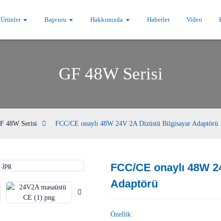
Ürünler
Başvuru
Hakkımızda
Haberler
Video
GF 48W Serisi
F 48W Serisi
FCC/CE onaylı 48W 24V 2A Dizüstü Bilgisayar Adaptörü
FCC/CE onaylı 48W 24
Loading...
Loading...
Adaptörü
Özellik: