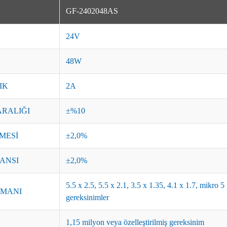
GF-2402048AS
24V
48W
IK
2A
ARALIĞI
±%10
MESİ
±2,0%
ANSI
±2,0%
5.5 x 2.5, 5.5 x 2.1, 3.5 x 1.35, 4.1 x 1.7, mikro 
EMANI
gereksinimler
1,15 milyon veya özelleştirilmiş gereksinim