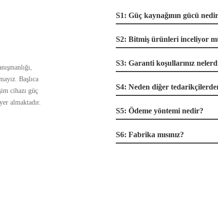
S1: Güç kaynağının gücü nedi
S2: Bitmiş ürünleri inceliyor 
S3: Garanti koşullarınız nelerd
anışmanlığı,
rmayız. Başlıca
S4: Neden diğer tedarikçilerden
şim cihazı güç
yer almaktadır.
S5: Ödeme yöntemi nedir?
S6: Fabrika mısınız?