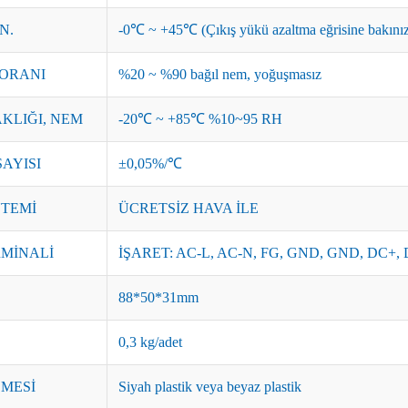
N.
-0℃ ~ +45℃ (Çıkış yükü azaltma eğrisine bakını
 ORANI
%20 ~ %90 bağıl nem, yoğuşmasız
KLIĞI, NEM
-20℃ ~ +85℃ %10~95 RH
AYISI
±0,05%/℃
TEMİ
ÜCRETSİZ HAVA İLE
MİNALİ
İŞARET: AC-L, AC-N, FG, GND, GND, DC+, 
88*50*31mm
0,3 kg/adet
MESİ
Siyah plastik veya beyaz plastik