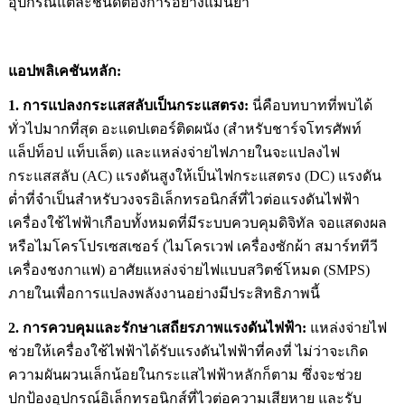
อุปกรณ์แต่ละชนิดต้องการอย่างแม่นยำ
แอปพลิเคชันหลัก:
1. การแปลงกระแสสลับเป็นกระแสตรง:
นี่คือบทบาทที่พบได้
ทั่วไปมากที่สุด อะแดปเตอร์ติดผนัง (สำหรับชาร์จโทรศัพท์
แล็ปท็อป แท็บเล็ต) และแหล่งจ่ายไฟภายในจะแปลงไฟ
กระแสสลับ (AC) แรงดันสูงให้เป็นไฟกระแสตรง (DC) แรงดัน
ต่ำที่จำเป็นสำหรับวงจรอิเล็กทรอนิกส์ที่ไวต่อแรงดันไฟฟ้า
เครื่องใช้ไฟฟ้าเกือบทั้งหมดที่มีระบบควบคุมดิจิทัล จอแสดงผล
หรือไมโครโปรเซสเซอร์ (ไมโครเวฟ เครื่องซักผ้า สมาร์ททีวี
เครื่องชงกาแฟ) อาศัยแหล่งจ่ายไฟแบบสวิตช์โหมด (SMPS)
ภายในเพื่อการแปลงพลังงานอย่างมีประสิทธิภาพนี้
2. การควบคุมและรักษาเสถียรภาพแรงดันไฟฟ้า:
แหล่งจ่ายไฟ
ช่วยให้เครื่องใช้ไฟฟ้าได้รับแรงดันไฟฟ้าที่คงที่ ไม่ว่าจะเกิด
ความผันผวนเล็กน้อยในกระแสไฟฟ้าหลักก็ตาม ซึ่งจะช่วย
ปกป้องอุปกรณ์อิเล็กทรอนิกส์ที่ไวต่อความเสียหาย และรับ