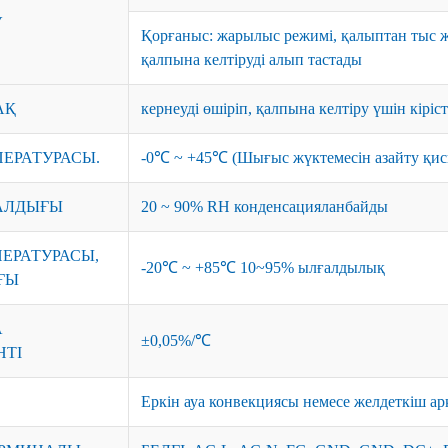
У
Қорғаныс: жарылыс режимі, қалыптан тыс 
қалпына келтіруді алып тастады
АҚ
кернеуді өшіріп, қалпына келтіру үшін кіріст
ЕРАТУРАСЫ.
-0℃ ~ +45℃ (Шығыс жүктемесін азайту қис
АЛДЫҒЫ
20 ~ 90% RH конденсацияланбайды
ЕРАТУРАСЫ,
-20℃ ~ +85℃ 10~95% ылғалдылық
ҒЫ
А
±0,05%/℃
ТІ
Еркін ауа конвекциясы немесе желдеткіш а