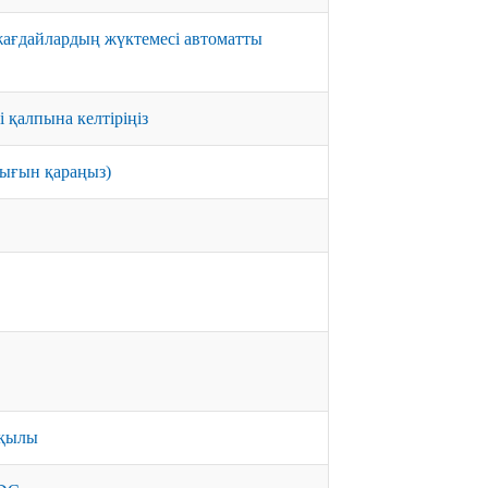
жағдайлардың жүктемесі автоматты
і қалпына келтіріңіз
ығын қараңыз)
рқылы