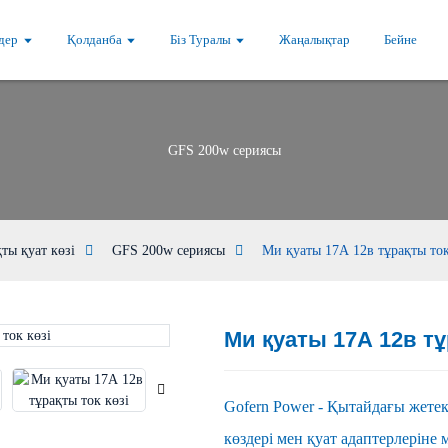
дер
Қолданба
Біз Туралы
Жаңалықтар
Бейне
GFS 200w сериясы
ты қуат көзі
GFS 200w сериясы
Ми қуаты 17А 12в тұрақты ток
Ми қуаты 17А 12в тұ
Loading...
Loading...
Gofern Power - Қытайдағы жетек
көздері мен қуат адаптерлеріне 