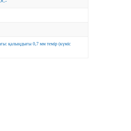
DC-
ы: қалыңдығы 0,7 мм темір (күміс