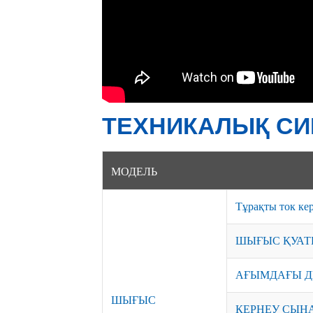
ТЕХНИКАЛЫҚ СИ
МОДЕЛЬ
Тұрақты ток ке
ШЫҒЫС ҚУАТ
АҒЫМДАҒЫ 
ШЫҒЫС
КЕРНЕУ СЫН