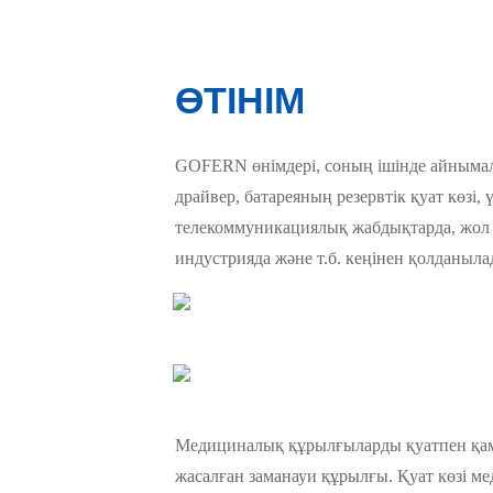
ӨТІНІМ
GOFERN өнімдері, соның ішінде айнымалы 
драйвер, батареяның резервтік қуат көзі, ү
телекоммуникациялық жабдықтарда, жол 
индустрияда және т.б. кеңінен қолданыла
Медициналық құрылғыларды қуатпен қамт
жасалған заманауи құрылғы. Қуат көзі ме