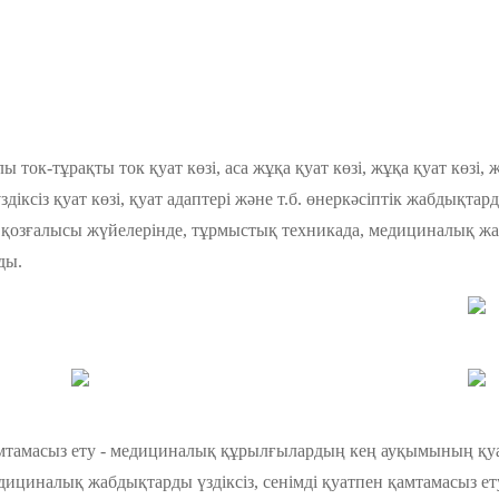
ток-тұрақты ток қуат көзі, аса жұқа қуат көзі, жұқа қуат көзі,
здіксіз қуат көзі, қуат адаптері және т.б. өнеркәсіптік жабдықтард
қозғалысы жүйелерінде, тұрмыстық техникада, медициналық жа
ды.
амасыз ету - медициналық құрылғылардың кең ауқымының қуат 
дициналық жабдықтарды үздіксіз, сенімді қуатпен қамтамасыз е