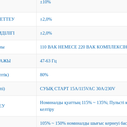
±10%
РЕТТЕУ
±2,0%
ДІЛІГІ
±2,0%
оны
110 ВАК НЕМЕСЕ 220 ВАК КОМПЛЕКС
ПАЖЫ
47-63 Гц
тік)
80%
пі)
СУЫҚ СТАРТ 15A/115VAC 30A/230V
Номиналды қуаттың 115% ~ 135%; Пульсті кі
ЕУ
келтіру
105% ~ 150% номиналды шығыс кернеуі бас