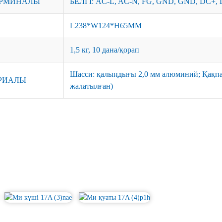
ЕРМИНАЛЫ
БЕЛГІ: AC-L, AC-N, FG, GND, GND, DC+, 
L238*W124*H65MM
1,5 кг, 10 дана/қорап
Шасси: қалыңдығы 2,0 мм алюминий; Қақпағ
РИАЛЫ
жалатылған)