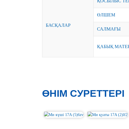
ҚОСЫЛЫС Т
ӨЛШЕМ
БАСҚАЛАР
САЛМАҒЫ
ҚАБЫҚ МАТЕ
ӨНІМ СУРЕТТЕРІ