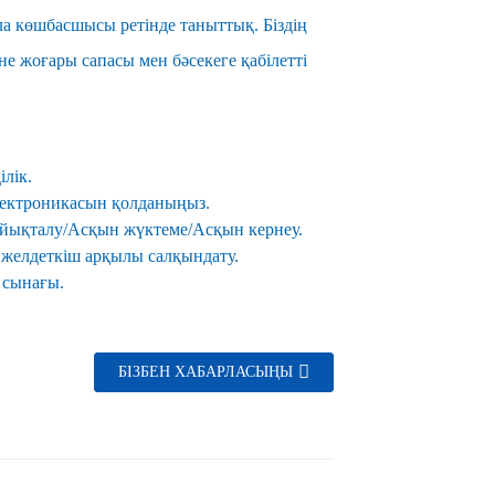
сала көшбасшысы ретінде таныттық. Біздің
не жоғары сапасы мен бәсекеге қабілетті
ілік.
лектроникасын қолданыңыз.
ұйықталу/Асқын жүктеме/Асқын кернеу.
 желдеткіш арқылы салқындату.
 сынағы.
БІЗБЕН ХАБАРЛАСЫҢЫ