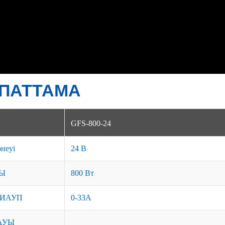
ПАТТАМА
GFS-800-24
рнеуі
24 В
Ы
800 Вт
ДИАУП
0-33A
АУЫ