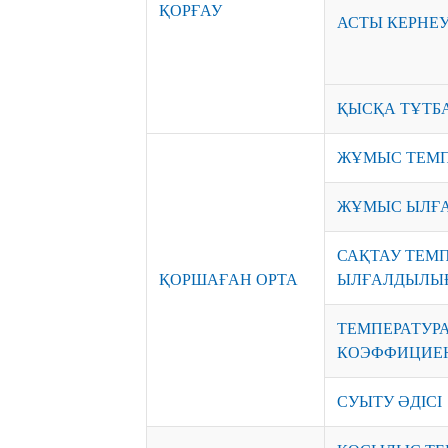
ҚОРҒАУ
АСТЫ КЕРНЕ
ҚЫСҚА ТҰТБ
ЖҰМЫС ТЕМП
ЖҰМЫС ЫЛҒ
САҚТАУ ТЕМП
ҚОРШАҒАН ОРТА
ЫЛҒАЛДЫЛЫ
ТЕМПЕРАТУР
КОЭФФИЦИЕН
СУЫТУ ӘДІСІ