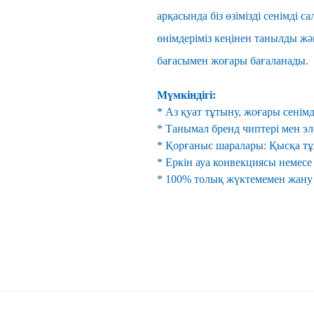
арқасында біз өзімізді сенімді 
өнімдеріміз кеңінен танылды жә
бағасымен жоғары бағаланады.
Мүмкіндігі:
* Аз қуат тұтыну, жоғары сенімд
* Танымал бренд чиптері мен э
* Қорғаныс шаралары: Қысқа т
* Еркін ауа конвекциясы немесе
* 100% толық жүктемемен жану