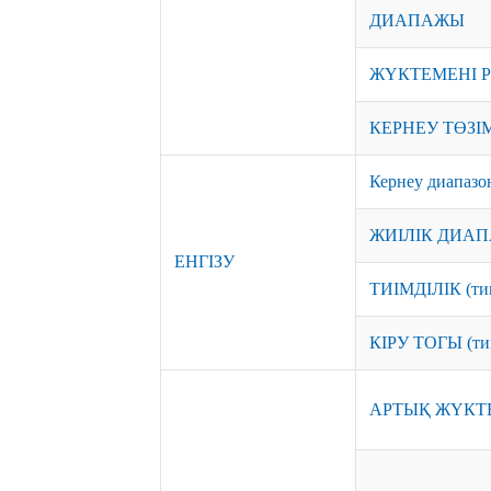
ДИАПАЖЫ
ЖҮКТЕМЕНІ 
КЕРНЕУ ТӨЗІМ
Кернеу диапаз
ЖИІЛІК ДИА
ЕНГІЗУ
ТИІМДІЛІК (тип
КІРУ ТОГЫ (ти
АРТЫҚ ЖҮКТ