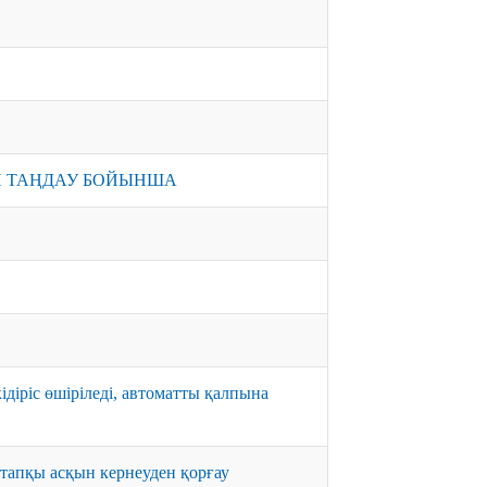
ІН ТАҢДАУ БОЙЫНША
діріс өшіріледі, автоматты қалпына
тапқы асқын кернеуден қорғау