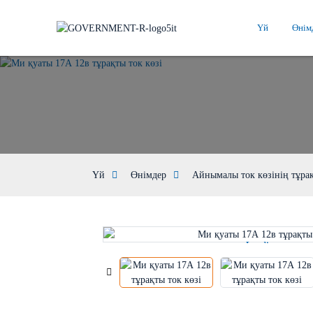
Үй
Өнім
Үй
Өнімдер
Айнымалы ток көзінің тұрақ
Loading...
Loading...