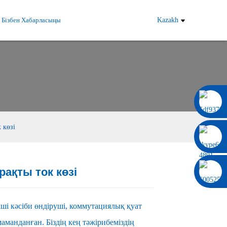
Бізбен Хабарласыңы
Kazakh
0086 13322920697
 көзі
рақты ток көзі
Load
Load
ші кәсіби өндіруші, коммутациялық қуат
маманданған. Біздің кең тәжірибеміздің