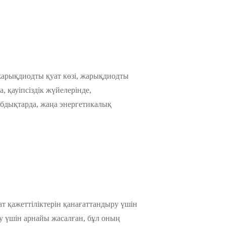
 жарықдиодты қуат көзі, жарықдиодты
а, қауіпсіздік жүйелерінде,
бдықтарда, жаңа энергетикалық
қажеттіліктерін қанағаттандыру үшін
ту үшін арнайы жасалған, бұл оның