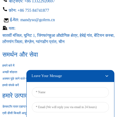
व्हाट्सएप:
+86 13322920697
फ़ोन:
+86 755 84741877
ई-मेल:
mandyso@gofern.cn
पता:
सातवीं मंजिल, यूनिट 1, जिंगफांगहुआ औद्योगिक क्षेत्र, हेबेई गांव, बेंटियन कस्बा,
लोंगगांग जिला, शेन्ज़ेन, ग्वांगडोंग प्रांत, चीन
समर्थन और सेवा
हमारे बारे में
अच्छी शोहरत
Leave Your Message
अक्सर पूछे जाने वाले प्रश्न
हमसे संपर्क करें
हमारे उत्पाद
डेस्कटॉप पावर एडाप्टर
एसी डीसी बिजली आपूर्ति